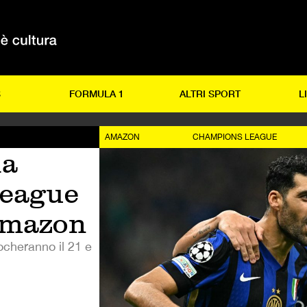
S
FORMULA 1
ALTRI SPORT
L
AMAZON
CHAMPIONS LEAGUE
la
eague
Amazon
iocheranno il 21 e