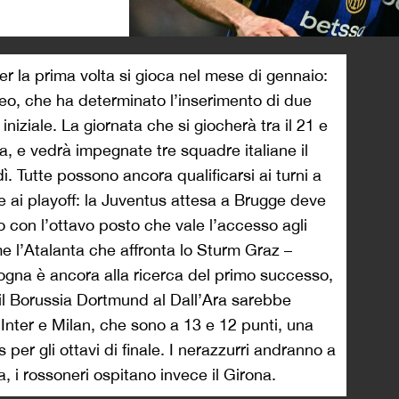
>
 la prima volta si gioca nel mese di gennaio:
neo, che ha determinato l’inserimento di due
iniziale. La giornata che si giocherà tra il 21 e
a, e vedrà impegnate tre squadre italiane il
ì. Tutte possono ancora qualificarsi ai turni a
 ai playoff: la Juventus attesa a Brugge deve
 con l’ottavo posto che vale l’accesso agli
me l’Atalanta che affronta lo Sturm Graz –
ogna è ancora alla ricerca del primo successo,
il Borussia Dortmund al Dall’Ara sarebbe
nter e Milan, che sono a 13 e 12 punti, una
s per gli ottavi di finale. I nerazzurri andranno a
, i rossoneri ospitano invece il Girona.