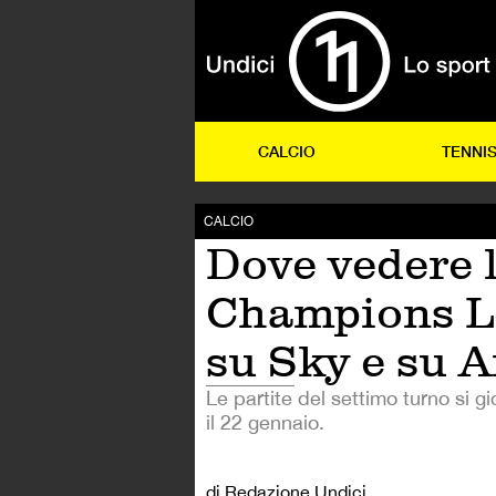
CALCIO
TENNI
CALCIO
Dove vedere 
Champions L
su Sky e su 
Le partite del settimo turno si g
il 22 gennaio.
di Redazione Undici