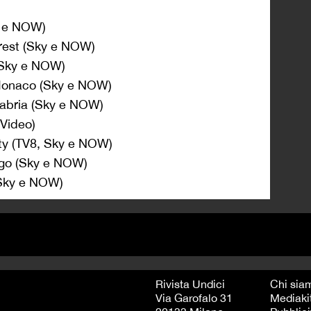
y e NOW)
rest (Sky e NOW)
 (Sky e NOW)
Monaco (Sky e NOW)
gabria (Sky e NOW)
 Video)
ty (TV8, Sky e NOW)
rgo (Sky e NOW)
(Sky e NOW)
Rivista Undici
Chi sia
Via Garofalo 31
Mediaki