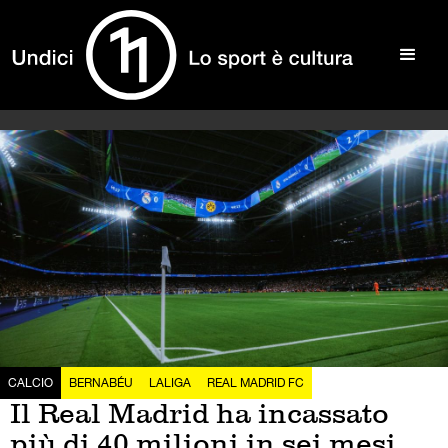
CALCIO
BERNABÉU
LALIGA
REAL MADRID FC
Il Real Madrid ha incassato
più di 40 milioni in sei mesi