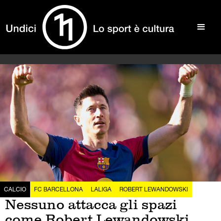
CALCIO
FC BARCELLONA
LALIGA
ROBERT LEWANDOWSKI
Nessuno attacca gli spazi
come Robert Lewandowski