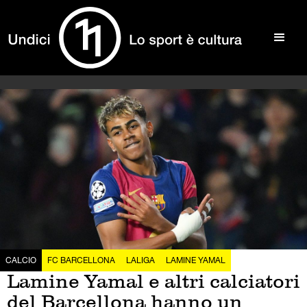
CALCIO
FC BARCELLONA
LALIGA
LAMINE YAMAL
Lamine Yamal e altri calciatori
del Barcellona hanno un