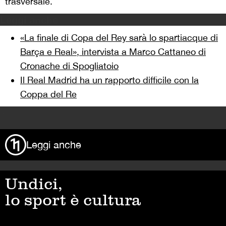
trasversale.
Leggi anche
«La finale di Copa del Rey sarà lo spartiacque di
Barça e Real», intervista a Marco Cattaneo di
Cronache di Spogliatoio
Il Real Madrid ha un rapporto difficile con la
Coppa del Re
>
Leggi anche
Undici,
lo sport è cultura