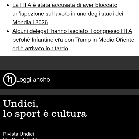
La FIFA è stata accusata di aver bloccato
un’ispezione sul lavoro in uno degli stadi dei
Mondiali 2026
Alcuni delegati hanno lasciato il congresso FIFA
perché Infantino era con Trump in Medio Oriente
ed è arrivato in ritardo
>
Leggi anche
Undici,
lo sport è cultura
Rivista Undici