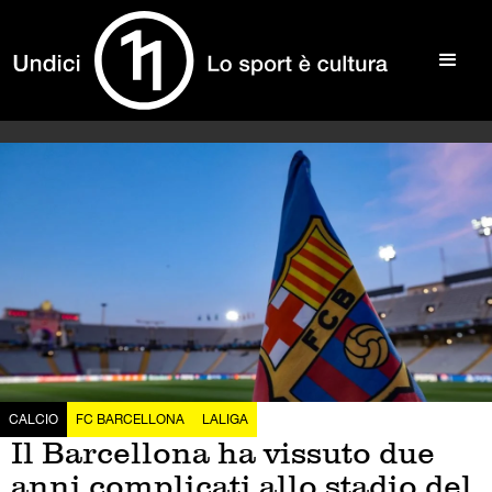
CALCIO
FC BARCELLONA
LALIGA
Il Barcellona ha vissuto due
anni complicati allo stadio del