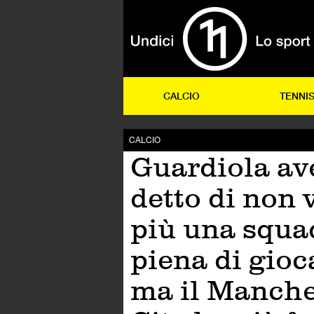
CALCIO
TENNI
CALCIO
Guardiola av
detto di non 
più una squa
piena di gioc
ma il Manche