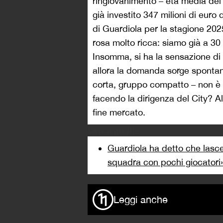
ringiovanimento – età media dei n
già investito 347 milioni di euro 
di Guardiola per la stagione 20
rosa molto ricca: siamo già a 30
Insomma, si ha la sensazione di
allora la domanda sorge spontan
corta, gruppo compatto – non è 
facendo la dirigenza del City? A
fine mercato.
Leggi anche
Guardiola ha detto che lasc
squadra con pochi giocatori
Leggi anche