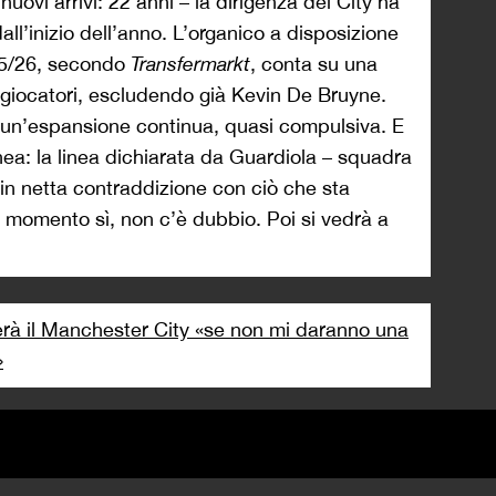
uovi arrivi: 22 anni – la dirigenza del City ha
dall’inizio dell’anno. L’organico a disposizione
25/26, secondo
Transfermarkt
, conta su una
 giocatori, escludendo già Kevin De Bruyne.
 un’espansione continua, quasi compulsiva. E
ea: la linea dichiarata da Guardiola – squadra
in netta contraddizione con ciò che sta
l momento sì, non c’è dubbio. Poi si vedrà a
erà il Manchester City «se non mi daranno una
»