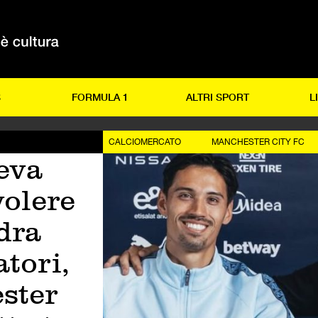
S
FORMULA 1
ALTRI SPORT
L
CALCIOMERCATO
MANCHESTER CITY FC
eva
volere
dra
atori,
ster