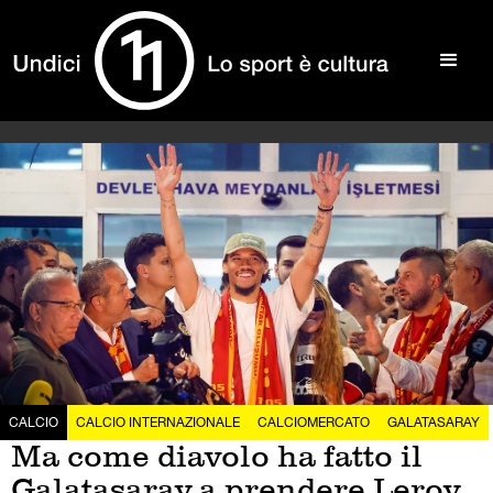
CALCIO
CALCIO INTERNAZIONALE
CALCIOMERCATO
GALATASARAY
Ma come diavolo ha fatto il
Galatasaray a prendere Leroy