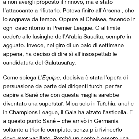
a non avergli proposto il rinnovo, ma è stato
l’attaccante a rifiutarlo. Poteva finire all’Arsenal, che
lo sognava da tempo. Oppure al Chelsea, facendo in
ogni caso ritorno in Premier League. O al limite
cedere alle lusinghe dell’Arabia Saudita, sempre in
agguato. Invece, nel giro di un paio di settimane
appena, ha deciso di dire sì all’insospettabile
candidatura del Galatasaray.
Come
spiega
L’Équipe
, decisiva è stata l’opera di
persuasione da parte dei dirigenti turchi per far
capire a Sané che con questa maglia sarebbe
diventato una superstar. Mica solo in Turchia: anche
in Champions League, il Gala ha alzato l’asticella. E
a questo punto Sané – che arrivò in Germania
soltanto a trionfo compiuto, senza più rivincerlo –
deve aver vacillato. Perché un conto è essere una