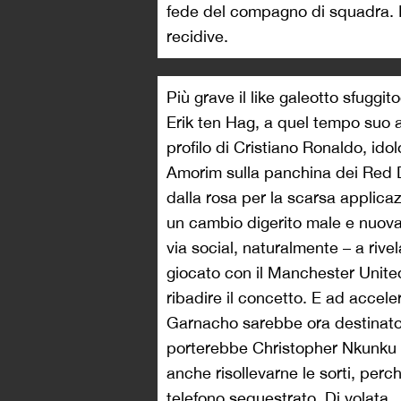
fede del compagno di squadra. In
recidive.
Più grave il like galeotto sfuggit
Erik ten Hag, a quel tempo suo a
profilo di Cristiano Ronaldo, id
Amorim sulla panchina dei Red De
dalla rosa per la scarsa applica
un cambio digerito male e nuova
via social, naturalmente – a riv
giocato con il Manchester United
ribadire il concetto. E ad acceler
Garnacho sarebbe ora destinato 
porterebbe Christopher Nkunku a 
anche risollevarne le sorti, perc
telefono sequestrato. Di volata.