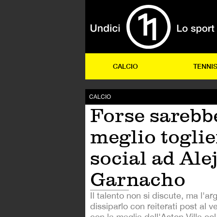
CALCIO
TENNI
CALCIO
Forse sarebb
meglio toglie
social ad Ale
Garnacho
Il talento non si discute, ma l'ar
dissiparlo con reiterati post al v
con la maglia dell'Aston Villa co