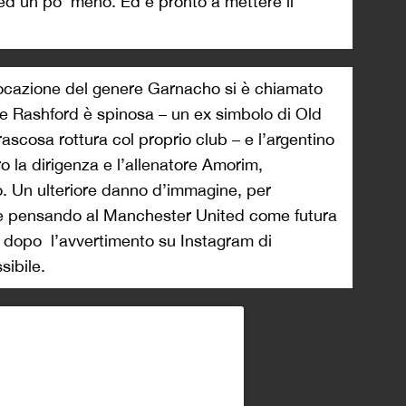
d un po’ meno. Ed è pronto a mettere il
vocazione del genere Garnacho si è chiamato
ne Rashford è spinosa – un ex simbolo di Old
rrascosa rottura col proprio club – e l’argentino
ro la dirigenza e l’allenatore Amorim,
o. Un ulteriore danno d’immagine, per
se pensando al Manchester United come futura
i dopo l’avvertimento su Instagram di
ibile.