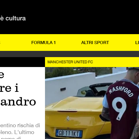
S
FORMULA 1
ALTRI SPORT
L
MANCHESTER UNITED FC
e
re i
jandro
gentino rischia di
eleno. L'ultimo
l nome di