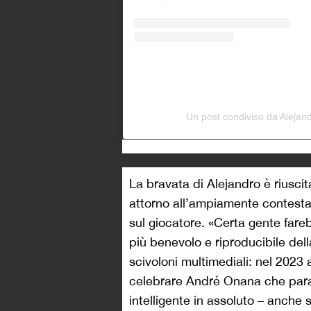
Un post condiviso da Aleja
La bravata di Alejandro è riuscita
attorno all’ampiamente contestat
sul giocatore. «Certa gente fare
più benevolo e riproducibile del
scivoloni multimediali: nel 2023 
celebrare André Onana che parav
intelligente in assoluto – anche 