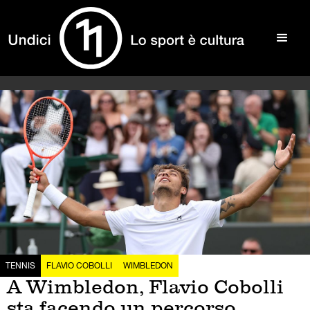
TENNIS
FLAVIO COBOLLI
WIMBLEDON
A Wimbledon, Flavio Cobolli
sta facendo un percorso