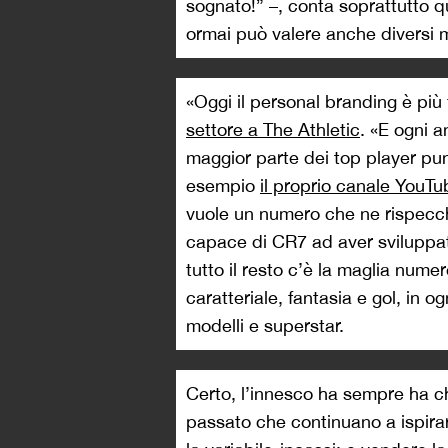
sognato!” –, conta soprattutto q
ormai può valere anche diversi mi
«Oggi il personal branding è pi
settore a The Athletic
. «E ogni 
maggior parte dei top player pu
esempio
il proprio canale YouT
vuole un numero che ne rispecchi
capace di CR7 ad aver sviluppat
tutto il resto c’è la maglia nume
caratteriale, fantasia e gol, in o
modelli e superstar.
Certo, l’innesco ha sempre ha ch
passato che continuano a ispirare 