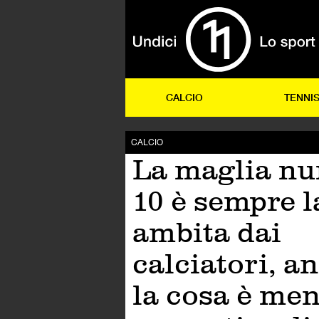
CALCIO
TENNI
CALCIO
La maglia n
10 è sempre l
ambita dai
calciatori, a
la cosa è me