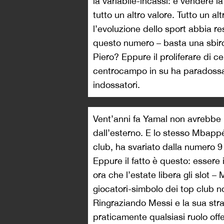
la variabile-incassi: e vendere la
tutto un altro valore. Tutto un a
l’evoluzione dello sport abbia res
questo numero – basta una sbirciat
Piero? Eppure il proliferare di cen
centrocampo in su ha paradossa
indossatori.
Vent’anni fa Yamal non avrebbe 
dall’esterno. E lo stesso Mbappé,
club, ha svariato dalla numero 9 
Eppure il fatto è questo: essere il
ora che l’estate libera gli slot –
giocatori-simbolo dei top club n
Ringraziando Messi e la sua stra
praticamente qualsiasi ruolo off