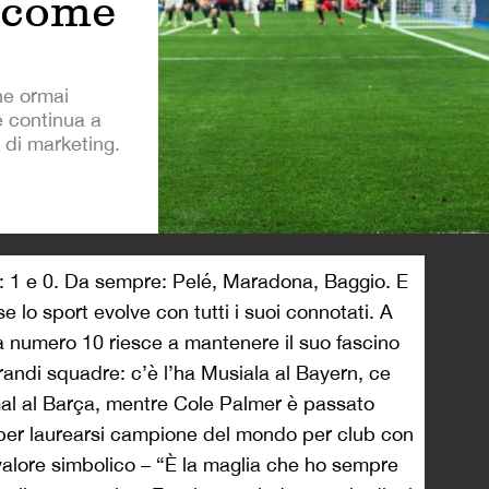
 come
e ormai
e continua a
 di marketing.
>
fre: 1 e 0. Da sempre: Pelé, Maradona, Baggio. E
 lo sport evolve con tutti i suoi connotati. A
a numero 10 riesce a mantenere il suo fascino
randi squadre: c’è l’ha Musiala al Bayern, ce
al al Barça, mentre Cole Palmer è passato
o per laurearsi campione del mondo per club con
 valore simbolico – “È la maglia che ho sempre