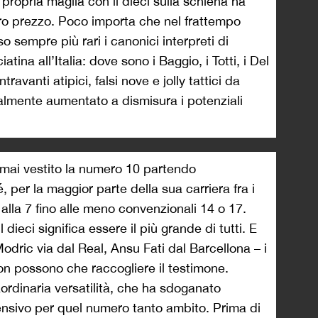
 propria maglia con il dieci sulla schiena ha
ltro prezzo. Poco importa che nel frattempo
o sempre più rari i canonici interpreti di
ina all’Italia: dove sono i Baggio, i Totti, i Del
travanti atipici, falsi nove e jolly tattici da
lmente aumentato a dismisura i potenziali
mai vestito la numero 10 partendo
 per la maggior parte della sua carriera fra i
alla 7 fino alle meno convenzionali 14 o 17.
 dieci significa essere il più grande di tutti. E
 Modric via dal Real, Ansu Fati dal Barcellona – i
on possono che raccogliere il testimone.
ordinaria versatilità, che ha sdoganato
ensivo per quel numero tanto ambito. Prima di