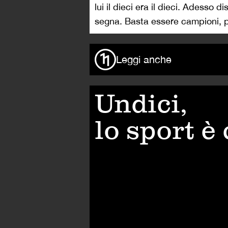
lui il dieci era il dieci. Adesso d
segna. Basta essere campioni, po
Leggi anche
Undici,
lo sport è