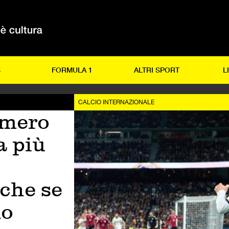
S
FORMULA 1
ALTRI SPORT
L
CALCIO INTERNAZIONALE
umero
a più
nche se
no