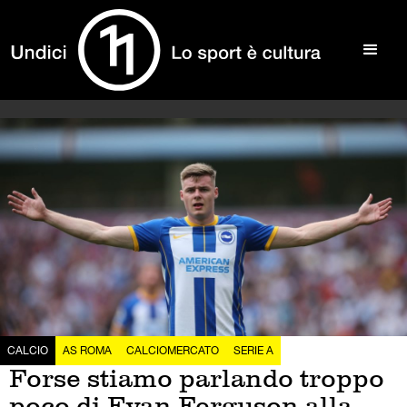
CALCIO
AS ROMA
CALCIOMERCATO
SERIE A
Forse stiamo parlando troppo
poco di Evan Ferguson alla