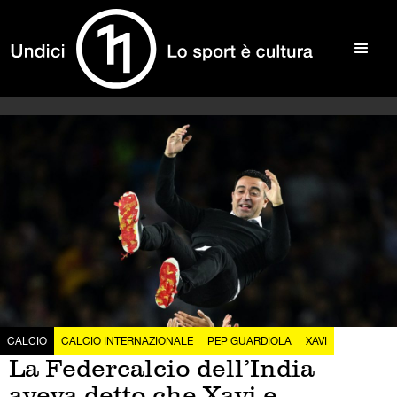
CALCIO
CALCIO INTERNAZIONALE
PEP GUARDIOLA
XAVI
La Federcalcio dell’India
aveva detto che Xavi e