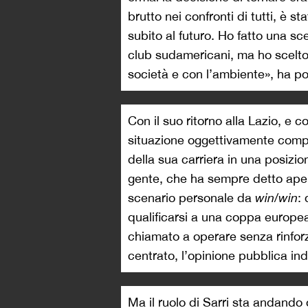
brutto nei confronti di tutti, è 
subito al futuro. Ho fatto una sc
club sudamericani, ma ho scelto 
società e con l’ambiente», ha poi
Con il suo ritorno alla Lazio, e 
situazione oggettivamente comple
della sua carriera in una posizio
gente, che ha sempre detto aper
scenario personale da
win/win
:
qualificarsi a una coppa europea,
chiamato a operare senza rinforz
centrato, l’opinione pubblica i
Ma il ruolo di Sarri sta andando 