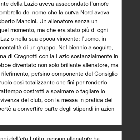
dente della Lazio aveva assecondato l’umore
 l’ombrello del nome che la curva Nord aveva
oberto Mancini. Un allenatore senza un
 quel momento, ma che era stato più di ogni
a Lazio nella sua epoca vincente: l’uomo, in
entalità di un gruppo. Nel biennio a seguire,
ena di Cragnotti con la Lazio sostanzialmente in
be diventato non solo brillante allenatore, ma
riferimento, persino componente del Consiglio
uolo così totalizzante che finì per renderlo
frattempo costretti a spalmare o tagliare lo
vvivenza del club, con la messa in pratica del
rtò a convertire parte degli stipendi in azioni
anni dell’era Lotito, nessun allenatore ha