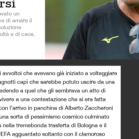
rsi
ovato un
e di amare il
 soluzione
oltà e di caos.
>
 avvoltoi che avevano già iniziato a volteggiare
ragnotti capì che sarebbe potuto uscire da una
edendo a quel che gli sembrava un atto di
ivere a una contestazione che si era fatta
con l’arrivo in panchina di Alberto Zaccheroni
 una sorta di pessimismo cosmico culminato
nella tremebonda trasferta di Bologna e il
EFA agguantato soltanto con il clamoroso