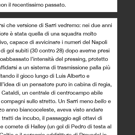
con il recentissimo passato.
si che versione di Sarri vedremo: nei due anni
liore è stata quella di una squadra molto
ivo, capace di avvicinare i numeri del Napoli
i di gol subiti (30 contro 28) dopo averne presi
coabbassato l’intensità del pressing, protetto
ffidarsi a un sistema di trasmissione palla più
altando il gioco lungo di Luis Alberto e
l’idea di un pensatore puro in cabina di regia,
i Cataldi, un centrale di centrocampo abile
 i compagni sullo stretto. Un Sarri meno
bello
e
zo anno biancoceleste, aveva visto andare
ratti da incubo, il passaggio agli ottavi di
 comete di Halley (un gol di Pedro di testa al
Celtic e il pareggio addirittura di Provedel in