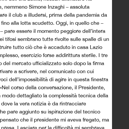
re, nemmeno Simone Inzaghi – assoluta
are il club a illudersi, prima della pandemia da
fino alla lotta scudetto. Oggi, in quello che –
o – pare essere il momento peggiore dell’intera
i tifosi sembrano tutte rivolte sulle spalle di un
truire tutto ciò che è accaduto in casa Lazio
plesso, esercizio forse addirittura sterile. I tre
o del mercato ufficializzato solo dopo la firma
rrivare a scrivere, nel comunicato con cui
ci dell’impossibilità di agire in questa finestra
 «Nel corso della conversazione, il Presidente,
 in modo dettagliato la complessità tecnica della
 dove la vera notizia è da rintracciare
 che pare aggiunto su ispirazione del tecnico
o pensato che il presidente mi aveva fregato, ma
 presa. Lasciare per la difficoltà mi sembrava