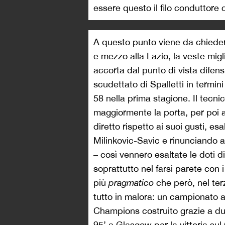
essere questo il filo conduttore 
A questo punto viene da chieder
e mezzo alla Lazio, la veste mig
accorta dal punto di vista difens
scudettato di Spalletti in termin
58 nella prima stagione. Il tecni
maggiormente la porta, per poi a
diretto rispetto ai suoi gusti, es
Milinkovic-Savic e rinunciando al
– così vennero esaltate le doti d
soprattutto nel farsi parete con
più
pragmatico
che però, nel ter
tutto in malora: un campionato a t
Champions costruito grazie a due
95’ a Glasgow per la vittoria sul 