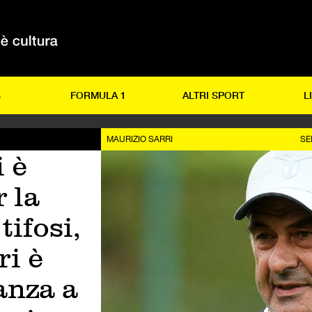
S
FORMULA 1
ALTRI SPORT
L
MAURIZIO SARRI
SE
i è
 la
tifosi,
ri è
anza a