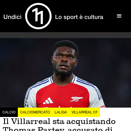
CALCIO
CALCIOMERCATO
LALIGA
VILLARREAL CF
Il Villarreal sta acquistando
Thomas Partey, accusato di