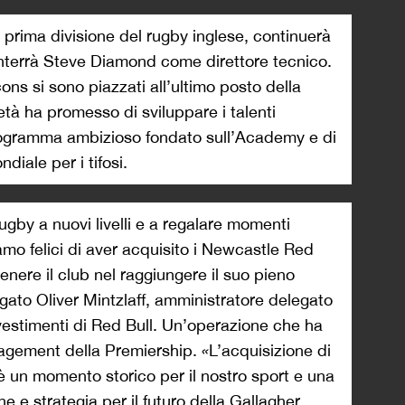
 prima divisione del rugby inglese, continuerà
nterrà Steve Diamond come direttore tecnico.
cons si sono piazzati all’ultimo posto della
tà ha promesso di sviluppare i talenti
 programma ambizioso fondato sull’Academy e di
ndiale per i tifosi.
ugby a nuovi livelli e a regalare momenti
Siamo felici di aver acquisito i Newcastle Red
enere il club nel raggiungere il suo pieno
gato Oliver Mintzlaff, amministratore delegato
nvestimenti di Red Bull. Un’operazione che ha
anagement della Premiership.
«
L’acquisizione di
è un momento storico per il nostro sport e una
ne e strategia per il futuro della Gallagher