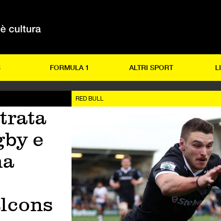
S
FORMULA 1
ALTRI SPORT
L
RED BULL
trata
gby e
ma
lcons