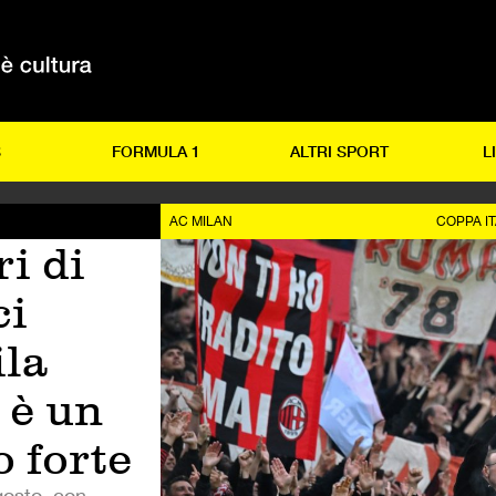
S
FORMULA 1
ALTRI SPORT
L
AC MILAN
COPPA IT
i di
ci
la
 è un
 forte
gosto, con