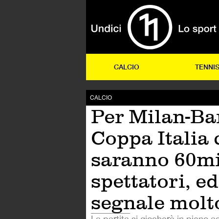
CALCIO
TENNI
CALCIO
Per Milan-Bar
Coppa Italia 
saranno 60mi
spettatori, ed
segnale molto
La partita si giocherà in pieno a