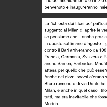
fine del riscaldamento e l’inizio d
benvenuto e inaugureranno insie
La richiesta dei tifosi per parte
suggerito al Milan di aprire le ve
se pensiamo che – anche grazie al
in queste settimane d’agosto – gl
contro il Bari arriveranno da 108
Francia, Germania, Svizzera e R
anche Samoa, Barbados, Mauriti
attesa per quello che può esse
Anche nei giorni scorsi c’erano st
Store rossonero di via Dante ha 
Milan, e anche in quel caso i ti
tutti, ma era inevitabile che fos
Modric.