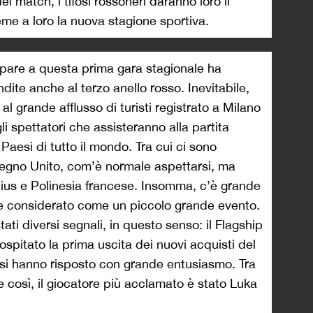
el match, i tifosi rossoneri daranno loro il
me a loro la nuova stagione sportiva.
cipare a questa prima gara stagionale ha
ndite anche al terzo anello rosso. Inevitabile,
 grande afflusso di turisti registrato a Milano
i spettatori che assisteranno alla partita
 Paesi di tutto il mondo. Tra cui ci sono
egno Unito, com’è normale aspettarsi, ma
us e Polinesia francese. Insomma, c’è grande
re considerato come un piccolo grande evento.
ati diversi segnali, in questo senso: il Flagship
ospitato la prima uscita dei nuovi acquisti del
fosi hanno risposto con grande entusiasmo. Tra
se così, il giocatore più acclamato è stato Luka