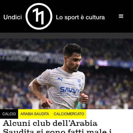
CALCIO
ARABIA SAUDITA
CALCIOMERCATO
Alcuni club dell’Arabia
Saudita si sono fatti male i