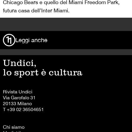
Chicago Bears e quello del Miami Freedom Park,
futura casa dell’Inter Miami.
>
Leggi anche
Undici,
lo sport è cultura
Rivista Undici
Via Garofalo 31
20133 Milano
T +39 02 36504651
Chi siamo