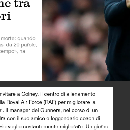
e tra
ori
di morte: quando
asi da 20 parole,
 tempo», ha
>
invitare a Colney, il centro di allenamento
lla Royal Air Force (RAF) per migliorare la
ri. Il manager dei Gunners, nel corso di un
ra con il suo amico e leggendario coach di
«io voglio costantemente migliorare. Un giorno