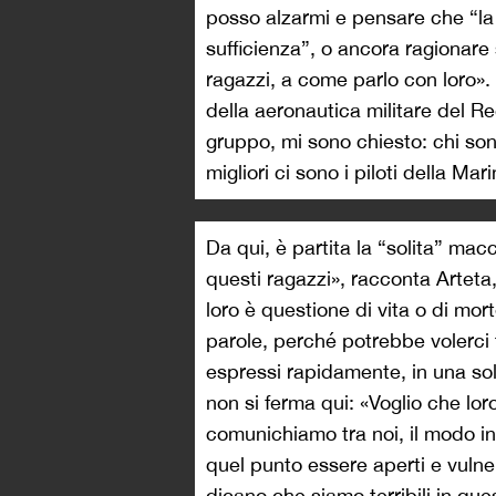
posso alzarmi e pensare che “la
sufficienza”, o ancora ragionare
ragazzi, a come parlo con loro». 
della aeronautica militare del 
gruppo, mi sono chiesto: chi sono
migliori ci sono i piloti della Ma
Da qui, è partita la “solita” ma
questi ragazzi», racconta Artet
loro è questione di vita o di mort
parole, perché potrebbe volerci
espressi rapidamente, in una so
non si ferma qui: «Voglio che lor
comunichiamo tra noi, il modo in 
quel punto essere aperti e vulnera
dicano che siamo terribili in que