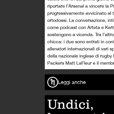
riportare l’Arsenal a vincere la 
progressivamente avvicinato al 
ortodossi. La conversazione, int
come podcast con Arteta e Kerr, 
sostengono a vicenda. Tra l’altro
chicca: i due sono entrati in c
allenatori internazionali di vari 
della nazionale inglese di rugby
Packers Matt LaFleur e il membr
Leggi anche
Undici,