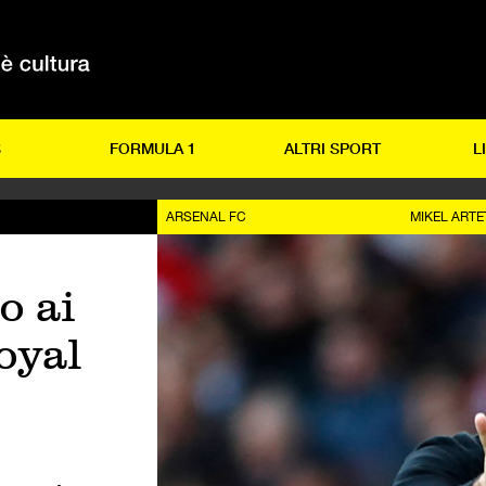
S
FORMULA 1
ALTRI SPORT
L
ARSENAL FC
MIKEL ARTE
o ai
Royal