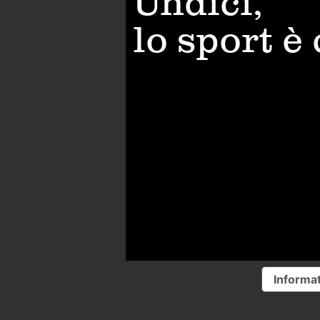
Undici,
lo sport è
Informat