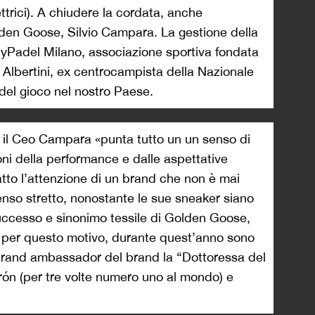
lettrici). A chiudere la cordata, anche
lden Goose, Silvio Campara. La gestione della
CityPadel Milano, associazione sportiva fondata
 Albertini, ex centrocampista della Nazionale
i del gioco nel nostro Paese.
o il Ceo Campara «punta tutto un un senso di
oni della performance e dalle aspettative
atto l’attenzione di un brand che non è mai
enso stretto, nonostante le sue sneaker siano
successo e sinonimo tessile di Golden Goose,
io per questo motivo, durante quest’anno sono
 brand ambassador del brand la “Dottoressa del
ón (per tre volte numero uno al mondo) e