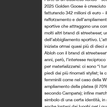
2025 Golden Goose è cresciuto 
fatturando 342 milioni di euro –
rafforzamento e dell’ampliamento
sportive che attraggono una com
molti altri brand di streetwear, 
dell’abbigliamento sportivo. L’att
iniziata ormai quasi più di dieci 
Abloh con il brand di streetwear 
anni, però, l’interesse reciproco
per materializzarsi: ci sono “i tu
piedi dai più rinomati stylist; l
femminili come nel caso della W
ampliamento della platea (il 70
secondo Campara); infine march
simbolo di una certa identità, in
anche lontani dai luoghi per i q