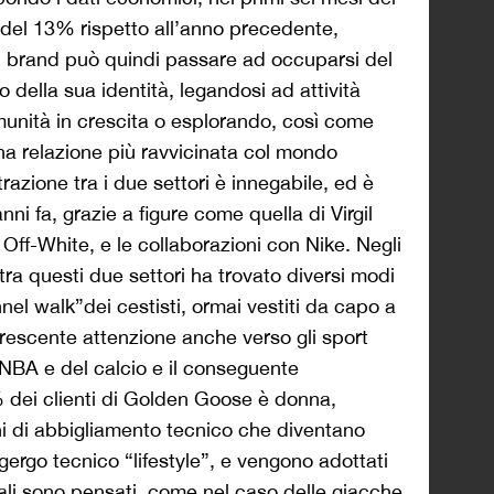
del 13% rispetto all’anno precedente,
 il brand può quindi passare ad occuparsi del
 della sua identità, legandosi ad attività
unità in crescita o esplorando, così come
una relazione più ravvicinata col mondo
razione tra i due settori è innegabile, ed è
anni fa, grazie a figure come quella di Virgil
Off-White, e le collaborazioni con Nike. Negli
 tra questi due settori ha trovato diversi modi
nnel walk”dei cestisti, ormai vestiti da capo a
a crescente attenzione anche verso gli sport
NBA e del calcio e il conseguente
% dei clienti di Golden Goose è donna,
i di abbigliamento tecnico che diventano
 gergo tecnico “lifestyle”, e vengono adottati
uali sono pensati, come nel caso delle giacche