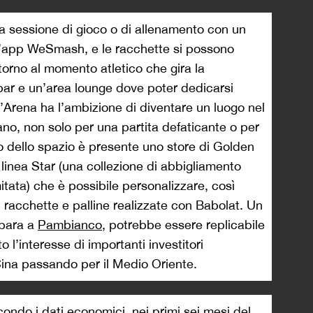
ria sessione di gioco o di allenamento con un
l’app WeSmash, e le racchette si possono
torno al momento atletico che gira la
bar e un’area lounge dove poter dedicarsi
l’Arena ha l’ambizione di diventare un luogo nel
ano, non solo per una partita defaticante o per
no dello spazio è presente uno store di Golden
 linea Star (una collezione di abbigliamento
itata) che è possibile personalizzare, così
acchette e palline realizzate con Babolat. Un
para a
Pambianco
, potrebbe essere replicabile
o l’interesse di importanti investitori
 Cina passando per il Medio Oriente.
condo i dati economici, nei primi sei mesi del