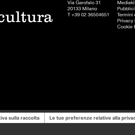
Via Garofalo 31
Mediaki
20133 Milano
Pubblici
 cultura
T +39 02 36504651
Termini 
Privacy 
Cookie 
iva sulla raccolta
Le tue preferenze relative alla priva