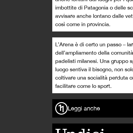
imbottite di Patagonia o delle s
avvisare anche lontano dalle vet
così come in provincia.
L’Arena è di certo un passo – la
dell’ampliamento della comunità 
padelisti milanesi. Una gruppo s
luogo sentiva il bisogno, non so
coltivare una socialità perduta 
facilitare come lo sport.
Leggi anche