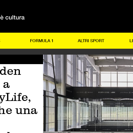
S
FORMULA 1
ALTRI SPORT
L
lden
 a
yLife,
che una