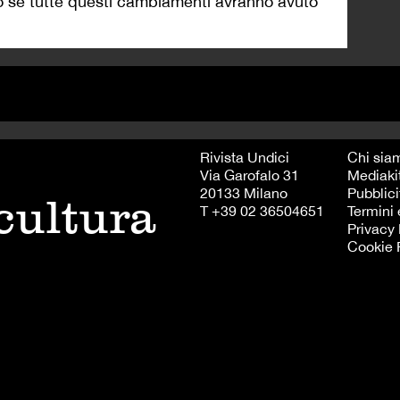
mo se tutte questi cambiamenti avranno avuto
Rivista Undici
Chi sia
Via Garofalo 31
Mediaki
20133 Milano
Pubblici
 cultura
T +39 02 36504651
Termini 
Privacy 
Cookie 