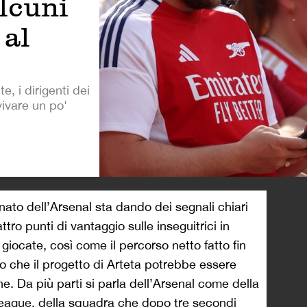
lcuni
 al
, i dirigenti dei
ivare un po'
>
inato dell’Arsenal sta dando dei segnali chiari
ttro punti di vantaggio sulle inseguitrici in
ocate, così come il percorso netto fatto fin
 che il progetto di Arteta potrebbe essere
one. Da più parti si parla dell’Arsenal come della
eague, della squadra che dopo tre secondi