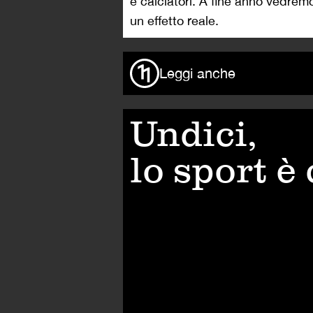
e calciatori. A fine anno vedre
un effetto reale.
Leggi anche
Undici,
lo sport è