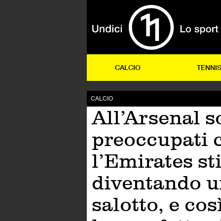
CALCIO
TENNI
CALCIO
All’Arsenal 
preoccupati 
l’Emirates st
diventando 
salotto, e cos