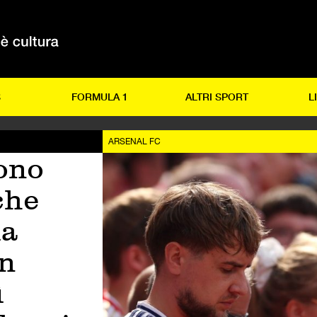
S
FORMULA 1
ALTRI SPORT
L
ARSENAL FC
sono
che
ia
un
ì