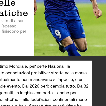
elle
atiche
ività di alcuni
i (spesso
 finiscono per
>
ultimo Mondiale, per certe Nazionali la
o connotazioni proibitive: strette nella morsa
puntualmente non mancavano all’appello, e un
rande evento. Dal 2026 però cambia tutto. Da 32
arantiti in larghissima parte – anche per
i attorno – alle federazioni continentali meno
entrale e Asia. Soprattutto quest’ultima ha