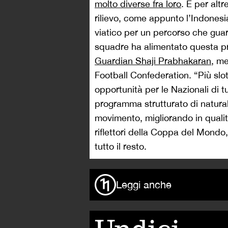
molto diverse fra loro
. E per alt
rilievo, come appunto l’Indonesi
viatico per un percorso che guar
squadre ha alimentato questa pr
Guardian Shaji Prabhakaran
, m
Football Confederation. “Più slo
opportunità per le Nazionali di
programma strutturato di natural
movimento, migliorando in qualità
riflettori della Coppa del Mondo,
tutto il resto.
Leggi anche