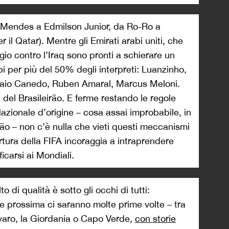
s Mendes a Edmilson Junior, da Ro-Ro a
r il Qatar). Mentre gli Emirati arabi uniti, che
gio contro l’Iraq sono pronti a schierare un
 per più del 50% degli interpreti: Luanzinho,
Caio Canedo, Ruben Amaral, Marcus Meloni.
del Brasileirão. E ferme restando le regole
 Nazionale d’origine – cosa assai improbabile, in
ção – non c’è nulla che vieti questi meccanismi
ertura della FIFA incoraggia a intraprendere
ficarsi ai Mondiali.
alto di qualità è sotto gli occhi di tutti:
te prossima ci saranno molte prime volte – tra
varo, la Giordania o Capo Verde,
con storie