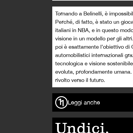
Tornando a Belinelli, è impossibi
Perché, di fatto, è stato un gio
italiani in NBA, e in questo mod
visione in un modello per gli alt
poi è esattamente l’obiettivo di 
automobilistici internazionali gr
tecnologica e visione sostenibile.
evoluta, profondamente umana. 
rivolto verso il futuro.
Leggi anche
Undici,