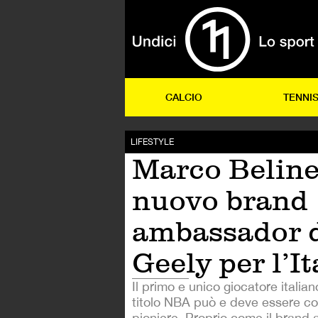
CALCIO
TENNI
LIFESTYLE
Marco Belinel
nuovo brand
ambassador 
Geely per l’It
Il primo e unico giocatore italia
titolo NBA può e deve essere co
pioniere. Proprio come il brand 