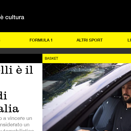
S
FORMULA 1
ALTRI SPORT
L
BASKET
li è il
di
alia
no a vincere un
nsiderato un
automobilistico