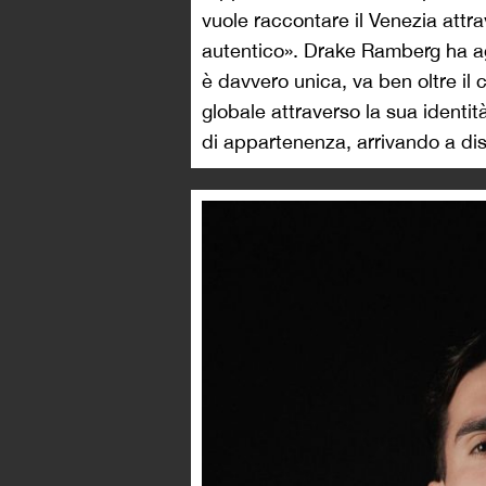
vuole raccontare il Venezia att
autentico». Drake Ramberg ha ag
è davvero unica, va ben oltre il 
globale attraverso la sua identit
di appartenenza, arrivando a distin