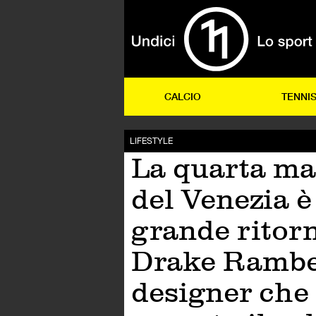
CALCIO
TENNI
LIFESTYLE
La quarta ma
del Venezia è 
grande ritorn
Drake Ramber
designer che