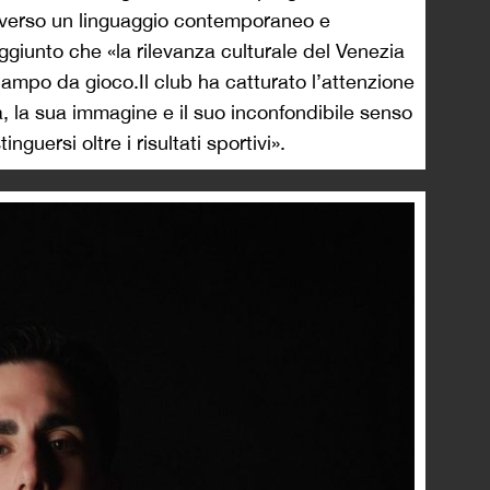
raverso un linguaggio contemporaneo e
giunto che «la rilevanza culturale del Venezia
campo da gioco.Il club ha catturato l’attenzione
à, la sua immagine e il suo inconfondibile senso
guersi oltre i risultati sportivi».