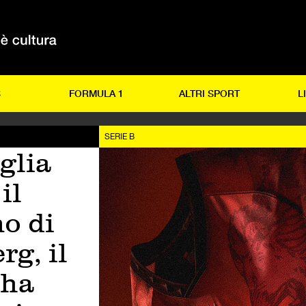
S
FORMULA 1
ALTRI SPORT
L
SERIE B
glia
il
o di
g, il
 ha