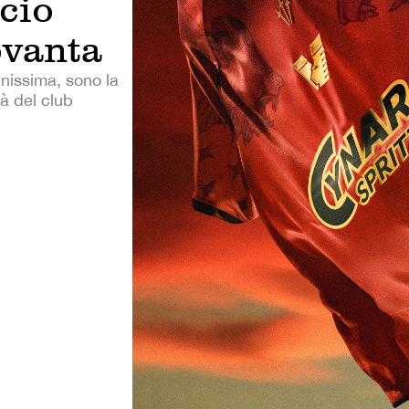
lcio
ovanta
renissima, sono la
tà del club