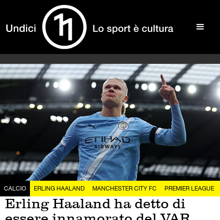
CALCIO
ERLING HAALAND
MANCHESTER CITY FC
PREMIER LEAGUE
Erling Haaland ha detto di
essere innamorato del VAR