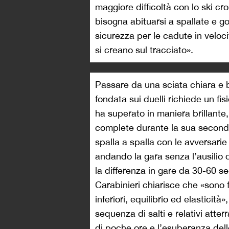
maggiore difficoltà con lo ski cro
bisogna abituarsi a spallate e go
sicurezza per le cadute in veloci
si creano sul tracciato».
Passare da una sciata chiara e be
fondata sui duelli richiede un f
ha superato in maniera brillante
complete durante la sua seconda
spalla a spalla con le avversari
andando la gara senza l’ausilio 
la differenza in gare da 30-60 se
Carabinieri chiarisce che «sono 
inferiori, equilibrio ed elasticità
sequenza di salti e relativi atter
di poche ore e l’esuberanza delle