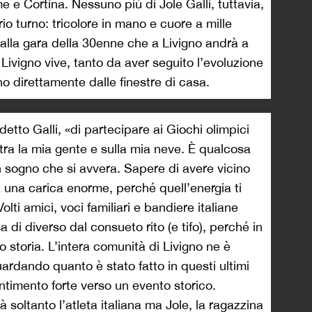
e e Cortina. Nessuno più di Jole Galli, tuttavia,
io turno: tricolore in mano e cuore a mille
lla gara della 30enne che a Livigno andrà a
Livigno vive, tanto da aver seguito l’evoluzione
no direttamente dalle finestre di casa.
etto Galli, «di partecipare ai Giochi olimpici
 tra la mia gente e sulla mia neve. È qualcosa
un sogno che si avvera. Sapere di avere vicino
 una carica enorme, perché quell’energia ti
lti amici, voci familiari e bandiere italiane
i diverso dal consueto rito (e tifo), perché in
 storia. L’intera comunità di Livigno ne è
rdando quanto è stato fatto in questi ultimi
entimento forte verso un evento storico.
à soltanto l’atleta italiana ma Jole, la ragazzina