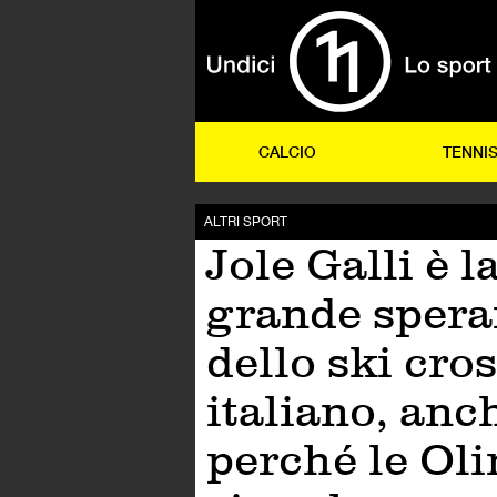
CALCIO
TENNI
ALTRI SPORT
Jole Galli è l
grande spera
dello ski cro
italiano, anc
perché le Ol