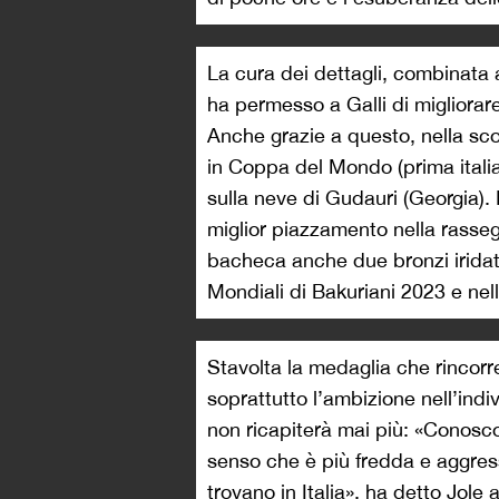
La cura dei dettagli, combinata 
ha permesso a Galli di migliorare
Anche grazie a questo, nella sco
in Coppa del Mondo (prima italia
sulla neve di Gudauri (Georgia). I
miglior piazzamento nella rasseg
bacheca anche due bronzi iridati
Mondiali di Bakuriani 2023 e ne
Stavolta la medaglia che rincorr
soprattutto l’ambizione nell’indi
non ricapiterà mai più: «Conosco
senso che è più fredda e aggress
trovano in Italia», ha detto Jole