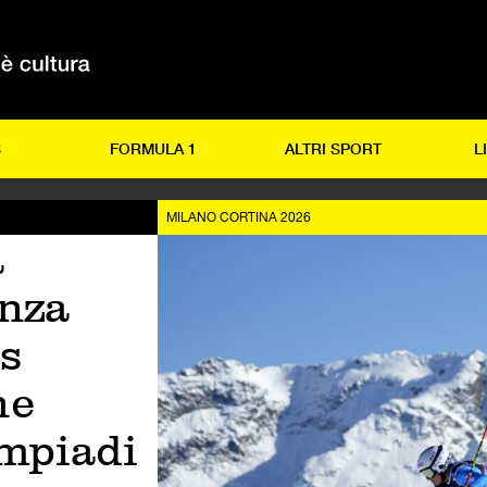
S
FORMULA 1
ALTRI SPORT
L
MILANO CORTINA 2026
a
nza
ss
he
impiadi