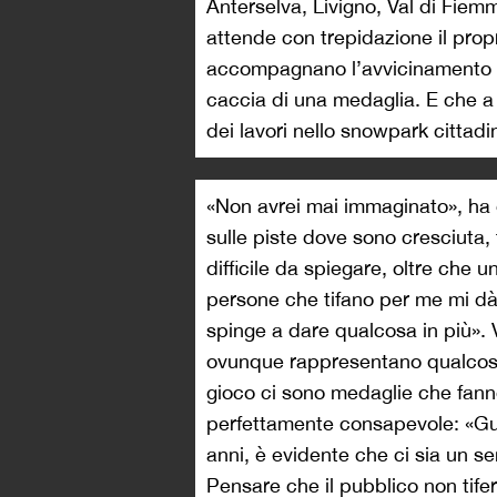
Anterselva, Livigno, Val di Fiemm
attende con trepidazione il propr
accompagnano l’avvicinamento a
caccia di una medaglia. E che a 
dei lavori nello snowpark cittadi
«Non avrei mai immaginato», ha d
sulle piste dove sono cresciuta,
difficile da spiegare, oltre che 
persone che tifano per me mi dà
spinge a dare qualcosa in più». Vo
ovunque rappresentano qualcosa d
gioco ci sono medaglie che fanno
perfettamente consapevole: «Gua
anni, è evidente che ci sia un s
Pensare che il pubblico non tifer