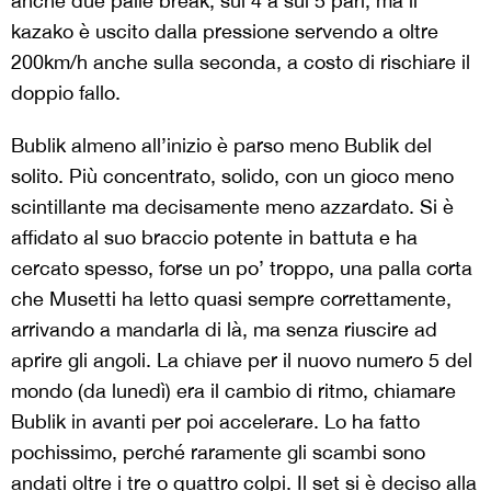
anche due palle break, sul 4 a sul 5 pari, ma il
kazako è uscito dalla pressione servendo a oltre
200km/h anche sulla seconda, a costo di rischiare il
doppio fallo.
Bublik almeno all’inizio è parso meno Bublik del
solito. Più concentrato, solido, con un gioco meno
scintillante ma decisamente meno azzardato. Si è
affidato al suo braccio potente in battuta e ha
cercato spesso, forse un po’ troppo, una palla corta
che Musetti ha letto quasi sempre correttamente,
arrivando a mandarla di là, ma senza riuscire ad
aprire gli angoli. La chiave per il nuovo numero 5 del
mondo (da lunedì) era il cambio di ritmo, chiamare
Bublik in avanti per poi accelerare. Lo ha fatto
pochissimo, perché raramente gli scambi sono
andati oltre i tre o quattro colpi. Il set si è deciso alla