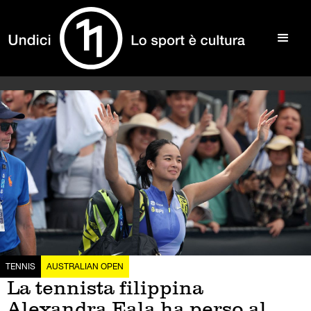
TENNIS
AUSTRALIAN OPEN
La tennista filippina
Alexandra Eala ha perso al