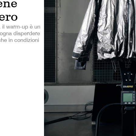
ene
ero
i, il warm-up è un
ogna disperdere
che in condizioni