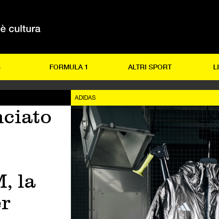
S
FORMULA 1
ALTRI SPORT
L
ADIDAS
nciato
 la
er