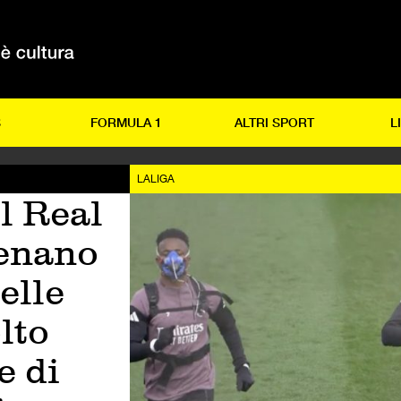
S
FORMULA 1
ALTRI SPORT
L
LALIGA
el Real
lenano
elle
lto
e di