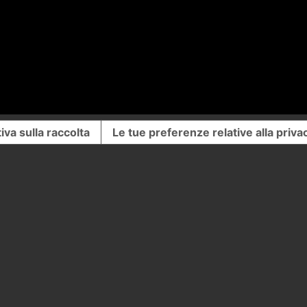
iva sulla raccolta
Le tue preferenze relative alla priva