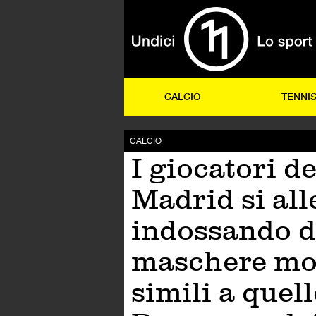
CALCIO
TENNI
CALCIO
I giocatori d
Madrid si al
indossando d
maschere mo
simili a quell