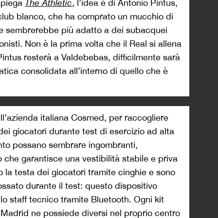
spiega
The Athletic
, l’idea è di Antonio Pintus,
l club blanco, che ha comprato un mucchio di
e sembrerebbe più adatto a dei subacquei
onisti. Non è la prima volta che il Real si allena
intus resterà a Valdebebas, difficilmente sarà
pratica consolidata all’interno di quello che è
dall’azienda italiana Cosmed, per raccogliere
dei giocatori durante test di esercizio ad alta
anto possano sembrare ingombranti,
he garantisce una vestibilità stabile e priva
o la testa dei giocatori tramite cinghie e sono
ssato durante il test: questo dispositivo
lo staff tecnico tramite Bluetooth. Ogni kit
l Madrid ne possiede diversi nel proprio centro