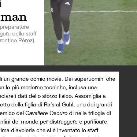
i
atman
 preparatore
guru dello staff
rentino Pérez).
>
di un grande comic movie. Dei superuomini che
on le più moderne tecniche, inclusa una
lare i dati dello sforzo fisico. Assomiglia a
tto della figlia di Ra’s al Guhl, uno dei grandi
 nemico del
Cavaliere Oscuro
di nella trilogia di
onfini del mondo per distruggere e purificare
tima diavoleria che si è inventato lo staff