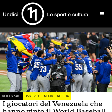
ALTRI SPORT
BASEBALL
MEDIA
NETFLIX
I giocatori del Venezuela che
hanno vinto il World Baseball