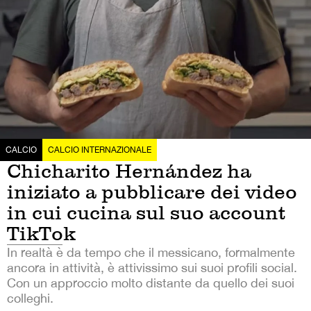
CALCIO
CALCIO INTERNAZIONALE
Chicharito Hernández ha
iniziato a pubblicare dei video
in cui cucina sul suo account
TikTok
In realtà è da tempo che il messicano, formalmente
ancora in attività, è attivissimo sui suoi profili social.
Con un approccio molto distante da quello dei suoi
colleghi.