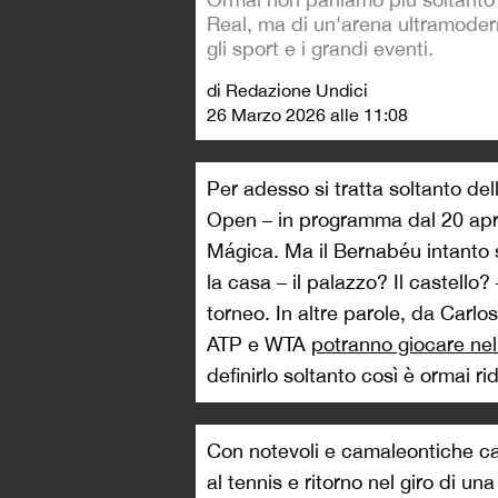
Real, ma di un'arena ultramodern
gli sport e i grandi eventi.
di Redazione Undici
26 Marzo 2026 alle 11:08
Per adesso si tratta soltanto de
Open – in programma dal 20 april
Mágica. Ma il Bernabéu intanto si
la casa – il palazzo? Il castello? –
torneo. In altre parole, da Carlos
ATP e WTA
potranno giocare nel
definirlo soltanto così è ormai rid
Con notevoli e camaleontiche capa
al tennis e ritorno nel giro di un