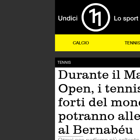
CALCIO
TENNI
TENNIS
Durante il M
Open, i tenni
forti del mo
potranno all
al Bernabéu
Ormai non parliamo più soltanto 