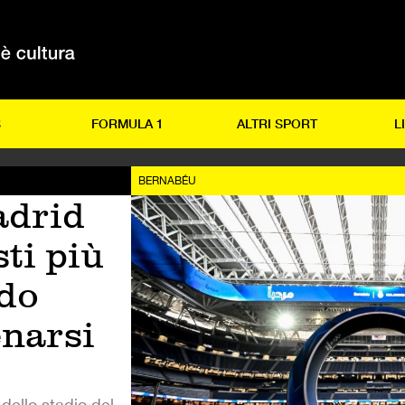
S
FORMULA 1
ALTRI SPORT
L
BERNABÉU
adrid
sti più
ndo
enarsi
dello stadio del