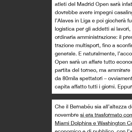
atleti del Madrid Open sarà infat
dovrebbe avere impegni casaling
l’Alaves in Liga e poi giocherà f
logistica per gli addetti ai lavo
ordinaria amministrazione: il pr
trazione multisport, fino a sconf
generale. E naturalmente, l’acco
Open sarà un affare tutto econom
partita del torneo, ma ammirare 
da 80mila spettatori – ovviament
capita affatto tutti i giorni. Ep
Che il Bernabéu sia all’altezza d
novembre
si era trasformato co
Miami Dolphins e Washington 
economico e di pubblico, con l’