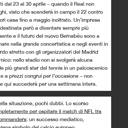
ti dal 23 al 30 aprile – quando il Real non
hi, visto che scenderà in campo il 22 contro
uori casa fino a maggio inoltrato. Un’impresa
ri, destinata però a diventare sempre più
esente e il futuro del nuovo Bernabéu sono a
inare nella grande concertistica e negli eventi in
rdo stretto con gli organizzatori del Madrid
ico: nello stadio non si svolgerà alcuna
le più grandi star del tennis in un palcoscenico
e a prezzi congrui per l’occasione – non
pure qui succederà per una settimana intera.
ella situazione, pochi dubbi. Lo scorso
mpletamente per ospitare il match di NFL tra
Commanders
: un successo mediatico,
arena simbolo del calcio europeo