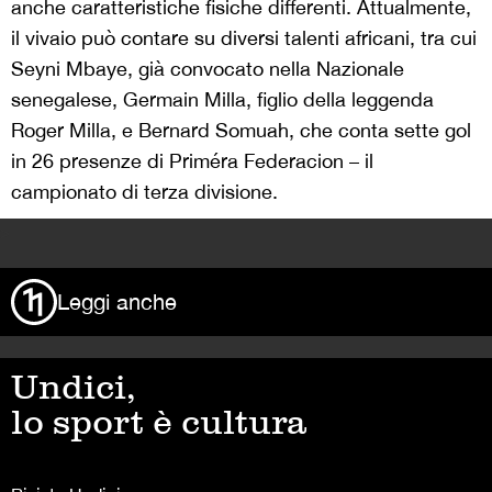
anche caratteristiche fisiche differenti. Attualmente,
il vivaio può contare su diversi talenti africani, tra cui
Seyni Mbaye, già convocato nella Nazionale
senegalese, Germain Milla, figlio della leggenda
Roger Milla
, e Bernard Somuah, che conta sette gol
in 26 presenze di Priméra Federacion – il
campionato di terza divisione.
>
Leggi anche
Undici,
lo sport è cultura