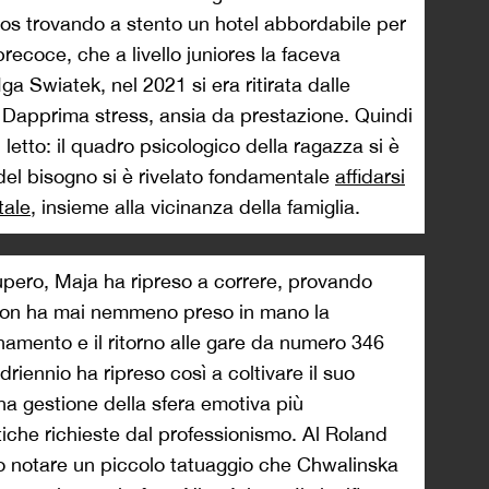
ros trovando a stento un hotel abbordabile per
recoce, che a livello juniores la faceva
a Swiatek, nel 2021 si era ritirata dalle
 Dapprima stress, ansia da prestazione. Quindi
 letto: il quadro psicologico della ragazza si è
del bisogno si è rivelato fondamentale
affidarsi
tale
, insieme alla vicinanza della famiglia.
upero, Maja ha ripreso a correre, provando
 non ha mai nemmeno preso in mano la
cinamento e il ritorno alle gare da numero 346
riennio ha ripreso così a coltivare il suo
a gestione della sfera emotiva più
tiche richieste dal professionismo. Al Roland
o notare un piccolo tatuaggio che Chwalinska