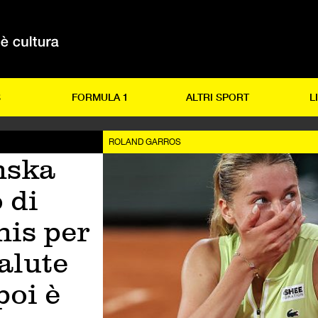
S
FORMULA 1
ALTRI SPORT
L
ROLAND GARROS
nska
 di
nis per
alute
poi è