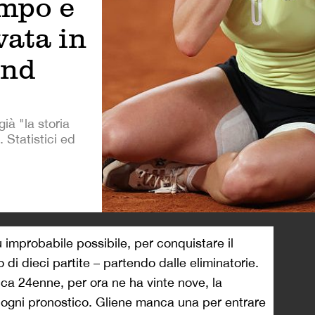
ampo e
vata in
and
già "la storia
. Statistici ed
>
 improbabile possibile, per conquistare il
i dieci partite – partendo dalle eliminatorie.
ca 24enne, per ora ne ha vinte nove, la
o ogni pronostico. Gliene manca una per entrare