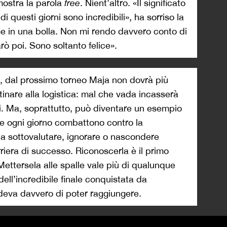
mostra la parola
free
. Nient’altro. «Il significato
i questi giorni sono incredibili», ha sorriso la
e in una bolla. Non mi rendo davvero conto di
rò poi. Sono soltanto felice».
vo, dal prossimo torneo Maja non dovrà più
nare alla logistica: mal che vada incasserà
i. Ma, soprattutto, può diventare un esempio
he ogni giorno combattono contro la
a sottovalutare, ignorare o nascondere
iera di successo. Riconoscerla è il primo
Mettersela alle spalle vale più di qualunque
ell’incredibile finale conquistata da
edeva davvero di poter raggiungere.