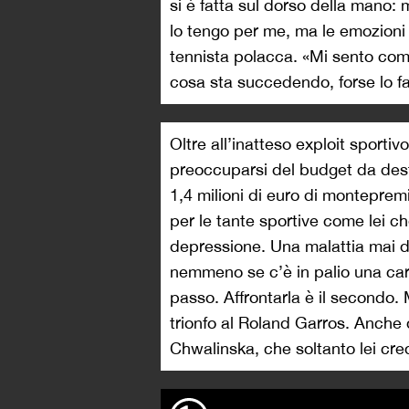
si è fatta sul dorso della mano: 
lo tengo per me, ma le emozioni d
tennista polacca. «Mi sento com
cosa sta succedendo, forse lo fa
Oltre all’inatteso exploit sporti
preoccuparsi del budget da desti
1,4 milioni di euro di monteprem
per le tante sportive come lei c
depressione. Una malattia mai d
nemmeno se c’è in palio una carr
passo. Affrontarla è il secondo. 
trionfo al Roland Garros. Anche d
Chwalinska, che soltanto lei cr