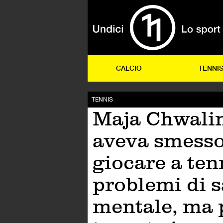
CALCIO
TENNI
TENNIS
Maja Chwali
aveva smesso
giocare a ten
problemi di s
mentale, ma 