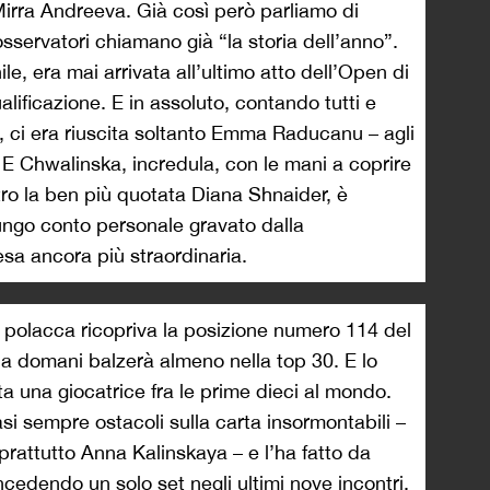
 Mirra Andreeva. Già così però parliamo di
sservatori chiamano già “la storia dell’anno”.
e, era mai arrivata all’ultimo atto dell’Open di
alificazione. E in assoluto, contando tutti e
, ci era riuscita soltanto Emma Raducanu – agli
E Chwalinska, incredula, con le mani a coprire
ro la ben più quotata Diana Shnaider, è
 lungo conto personale gravato dalla
esa ancora più straordinaria.
la polacca ricopriva la posizione numero 114 del
 domani balzerà almeno nella top 30. E lo
ta una giocatrice fra le prime dieci al mondo.
asi sempre ostacoli sulla carta insormontabili –
prattutto Anna Kalinskaya – e l’ha fatto da
cedendo un solo set negli ultimi nove incontri.