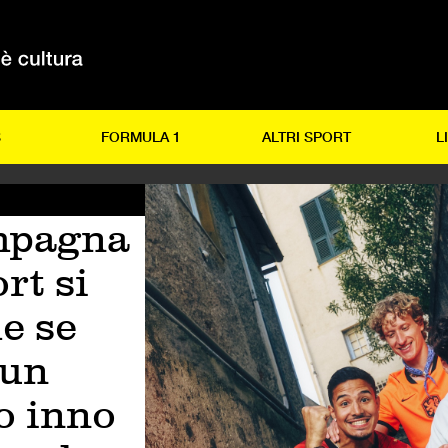
S
FORMULA 1
ALTRI SPORT
L
mpagna
rt si
e se
 un
o inno