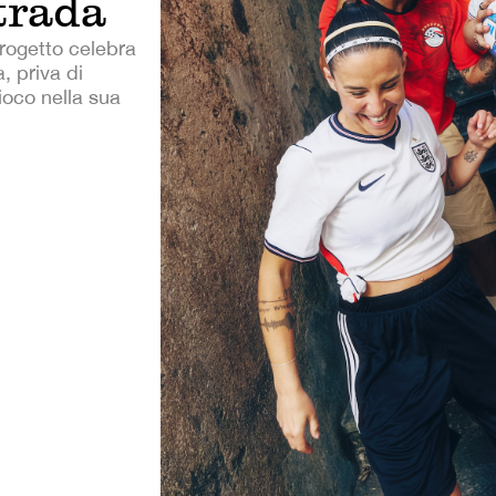
strada
progetto celebra
, priva di
ioco nella sua