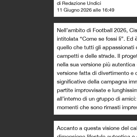
di Redazione Undici
11 Giugno 2026 alle 16:49
Nell’ambito di Football 2026, C
intitolata “Come se fossi lì”. Ed
quello che tutti gli appassionati
campetti e delle strade. Il proge
nella sua versione più autentic
versione fatta di divertimento e 
significative della campagna im
partite improvvisate e lunghissime
all’interno di un gruppo di amici
momenti che sono rimasti impres
Accanto a questa visione del calc
dimensione lifestyle autentica e c