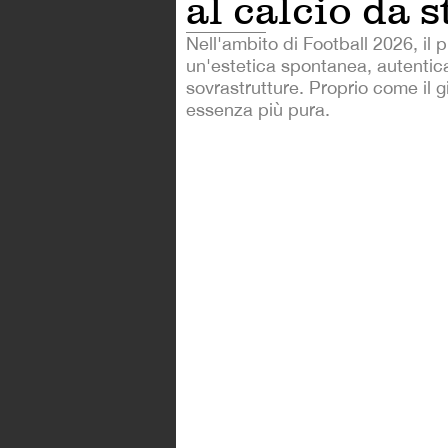
al calcio da 
Nell'ambito di Football 2026, il 
un'estetica spontanea, autentica
sovrastrutture. Proprio come il g
essenza più pura.