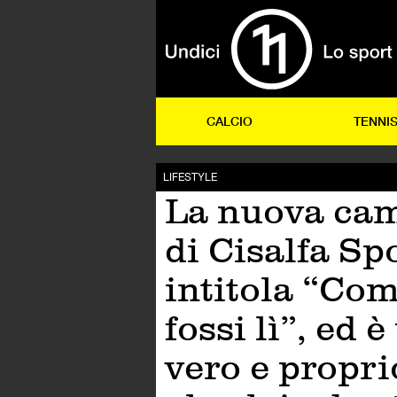
CALCIO
TENNI
LIFESTYLE
La nuova ca
di Cisalfa Spo
intitola “Com
fossi lì”, ed è
vero e propri