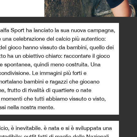
>
isalfa Sport ha lanciato la sua nuova campagna,
 è una celebrazione del calcio più autentico:
 del gioco hanno vissuto da bambini, quello dei
tto ha un obiettivo chiaro: raccontare il gioco
a e spontanea, quindi meno costruita. Una
condivisione. Le immagini più forti e
mortalano bambini e ragazzi che giocano
, frutto di rivalità di quartiere o nate
: momenti che tutti abbiamo vissuto o visto,
si nella nostra mente.
io, è inevitabile. è nata e si è sviluppata una
redibile: outfit fatti di maglie delle Nazionali,