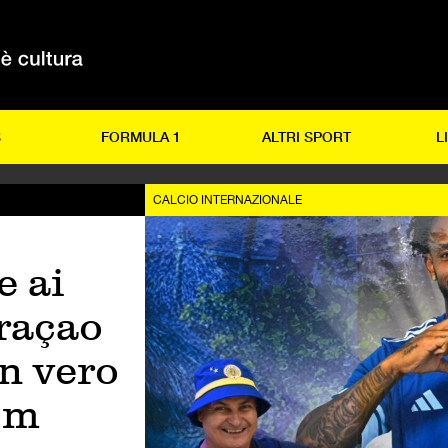
S
FORMULA 1
ALTRI SPORT
L
CALCIO INTERNAZIONALE
e ai
raçao
n vero
om