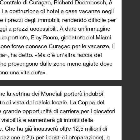
 Centrale di Curaçao, Richard Doornbosch, è
. La costruzione di hotel e case vacanze negli
are i prezzi degli immobili, rendendo difficile per
loggi a prezzi accessibili. A dare un’immagine
suo portiere, Eloy Room, giocatore del Miami
sone forse conosce Curaçao per le vacanze, il
gia», ha detto. «Ma c’è un’altra faccia del
che provengono dalle zone meno agiate dove
nno una vita dura».
che la vetrina dei Mondiali porterà indubbi
to di vista del calcio locale. La Coppa del
grande opportunità di carriera per i giocatori
sibilità e aumenterà gli introiti della
. Che ha già incasserà oltre 12,5 milioni di
icazione e 2,5 per i costi di preparazione), e