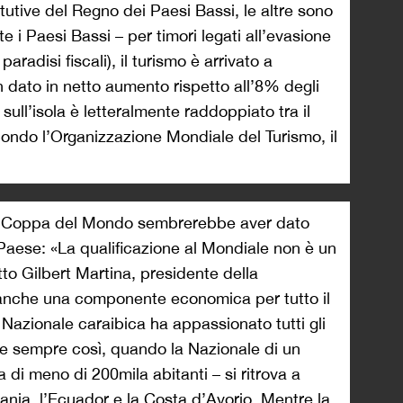
tutive del Regno dei Paesi Bassi, le altre sono
 i Paesi Bassi – per timori legati all’evasione
 paradisi fiscali), il turismo è arrivato a
 dato in netto aumento rispetto all’8% degli
i sull’isola è letteralmente raddoppiato tra il
ondo l’Organizzazione Mondiale del Turismo, il
ma Coppa del Mondo sembrerebbe aver dato
el Paese: «La qualificazione al Mondiale non è un
tto Gilbert Martina, presidente della
 anche una componente economica per tutto il
 Nazionale caraibica ha appassionato tutti gli
e sempre così, quando la Nazionale di un
di meno di 200mila abitanti – si ritrova a
nia, l’Ecuador e la Costa d’Avorio. Mentre la