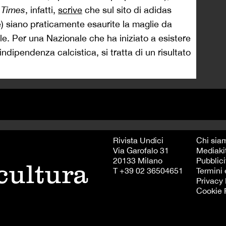
l Times
, infatti,
scrive
che sul sito di adidas
) siano praticamente esaurite la maglie da
ale. Per una Nazionale che ha iniziato a esistere
ndipendenza calcistica, si tratta di un risultato
Rivista Undici
Chi sia
Via Garofalo 31
Mediaki
20133 Milano
Pubblici
 cultura
T +39 02 36504651
Termini 
Privacy 
Cookie 