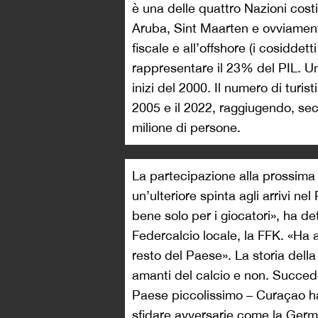
è una delle quattro Nazioni costi
Aruba, Sint Maarten e ovviamente
fiscale e all’offshore (i cosiddetti
rappresentare il 23% del PIL. Un
inizi del 2000. Il numero di turist
2005 e il 2022, raggiugendo, sec
milione di persone.
La partecipazione alla prossi
un’ulteriore spinta agli arrivi n
bene solo per i giocatori», ha de
Federcalcio locale, la FFK. «Ha
resto del Paese». La storia della
amanti del calcio e non. Succed
Paese piccolissimo – Curaçao ha 
sfidare avversarie come la Germa