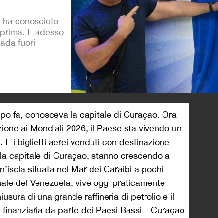
ca ha conosciuto
o prima. E adesso
vada fuori
>
mpo fa, conosceva la capitale di Curaçao. Ora
zione ai Mondiali 2026, il Paese sta vivendo un
 E i biglietti aerei venduti con destinazione
la capitale di Curaçao, stanno crescendo a
un’isola situata nel Mar dei Caraibi a pochi
onale del Venezuela, vive oggi praticamente
usura di una grande raffineria di petrolio e il
 finanziaria da parte dei Paesi Bassi – Curaçao