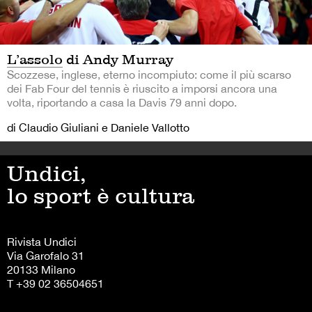
L’assolo di Andy Murray
Scozzese, inglese, eterno incompiuto: come il più scarso
dei Fab Four del tennis è riuscito a imporsi ancora una
volta, riportando a casa la Davis 79 anni dopo.
di Claudio Giuliani e Daniele Vallotto
Undici,
lo sport è cultura
Rivista Undici
Via Garofalo 31
20133 Milano
T +39 02 36504651