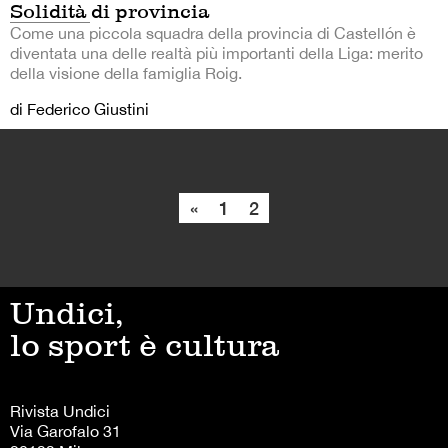
Solidità di provincia
Come una piccola squadra della provincia di Castellón è
diventata una delle realtà più importanti della Liga: merito
della visione della famiglia Roig.
di Federico Giustini
«
1
2
Undici,
lo sport è cultura
Rivista Undici
Via Garofalo 31