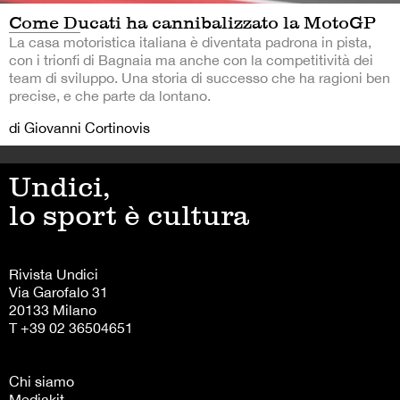
Come Ducati ha cannibalizzato la MotoGP
La casa motoristica italiana è diventata padrona in pista,
con i trionfi di Bagnaia ma anche con la competitività dei
team di sviluppo. Una storia di successo che ha ragioni ben
precise, e che parte da lontano.
di Giovanni Cortinovis
Undici,
lo sport è cultura
Rivista Undici
Via Garofalo 31
20133 Milano
T +39 02 36504651
Chi siamo
Mediakit