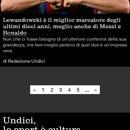
Lewandowski è il miglior marcatore degli
ultimi dieci anni, meglio anche di Messi e
Ronaldo
Non che ci fosse bisogno di un'ulteriore conferma della sua
grandezza, ma fare meglio persino di
quei
due è un'impresa
vera.
di Redazione Undici
«
1
2
3
4
5
...
»
Undici,
lo sport è cultura