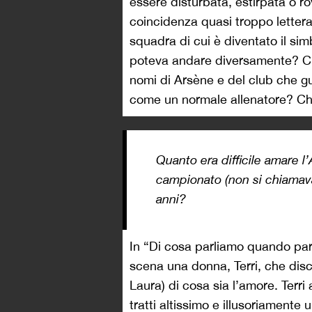
essere disturbata, estirpata o r
coincidenza quasi troppo lettera
squadra di cui è diventato il simb
poteva andare diversamente? C’è 
nomi di Arsène e del club che g
come un normale allenatore? Ch
Quanto era difficile amare l
campionato (non si chiamav
anni?
In “Di cosa parliamo quando pa
scena una donna, Terri, che disc
Laura) di cosa sia l’amore. Terr
tratti altissimo e illusoriament