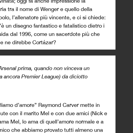
ovinata; oggi fa anche impressione la
ria tra il nome di Wenger e quello della
olo, l’allenatore più vincente, e ci si chiede:
un disegno fantastico e fatalistico dietro i
uida dal 1996, come un sacerdote più che
e ne direbbe Cortázar?
’Arsenal
prima
, quando non vinceva un
a ancora Premier League) da diciotto
rliamo d’amore” Raymond Carver mette in
ute con il marito Mel e con due amici (Nick e
i ama Mel, lo ama di quell’amore normale e a
e unico che abbiamo provato tutti almeno una