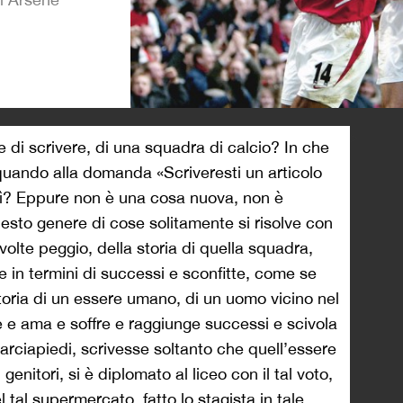
>
e di scrivere, di una squadra di calcio? In che
 quando alla domanda «Scriveresti un articolo
sì? Eppure non è una cosa nuova, non è
sto genere di cose solitamente si risolve con
 volte peggio, della storia di quella squadra,
ve in termini di successi e sconfitte, come se
toria di un essere umano, di un uomo vicino nel
e ama e soffre e raggiunge successi e scivola
ciapiedi, scrivesse soltanto che quell’essere
 genitori, si è diplomato al liceo con il tal voto,
 tal supermercato, fatto lo stagista in tale