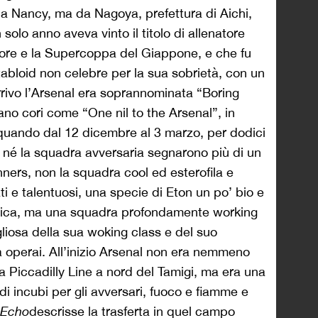
da Nancy, ma da Nagoya, prefettura di Aichi,
solo anno aveva vinto il titolo di allenatore
tore e la Supercoppa del Giappone, e che fu
 tabloid non celebre per la sua sobrietà, con un
rivo l’Arsenal era soprannominata “Boring
vano cori come “One nil to the Arsenal”, in
 quando dal 12 dicembre al 3 marzo, per dodici
l né la squadra avversaria segnarono più di un
nners, non la squadra cool ed esterofila e
i e talentuosi, una specie di Eton un po’ bio e
istica, ma una squadra profondamente working
ogliosa della sua woking class e del suo
 operai. All’inizio Arsenal non era nemmeno
 Piccadilly Line a nord del Tamigi, ma era una
di incubi per gli avversari, fuoco e fiamme e
 Echo
descrisse la trasferta in quel campo