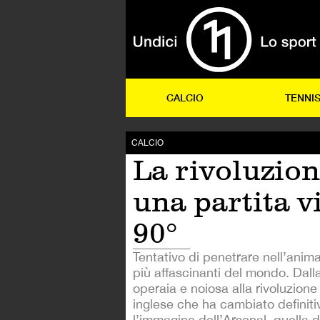
CALCIO
TENNI
CALCIO
La rivoluzion
una partita v
90°
Tentativo di penetrare nell’anima
più affascinanti del mondo. Dal
operaia e noiosa alla rivoluzione
inglese che ha cambiato definit
l’immagine dell’Arsenal, quella 