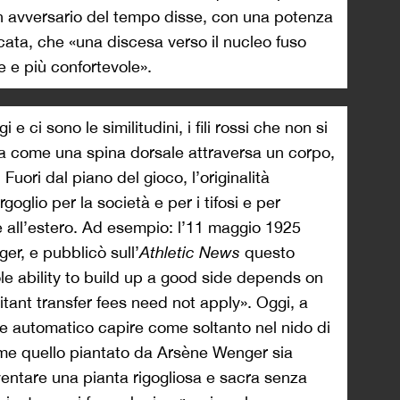
un avversario del tempo disse, con una potenza
icata, che «una discesa verso il nucleo fuso
e e più confortevole».
i e ci sono le similitudini, i fili rossi che non si
ia come una spina dorsale attraversa un corpo,
Fuori dal piano del gioco, l’originalità
oglio per la società e per i tifosi e per
 all’estero. Ad esempio: l’11 maggio 1925
er, e pubblicò sull’
Athletic News
questo
 ability to build up a good side depends on
tant transfer fees need not apply». Oggi, a
e e automatico capire come soltanto nel nido di
ome quello piantato da Arsène Wenger sia
ventare una pianta rigogliosa e sacra senza