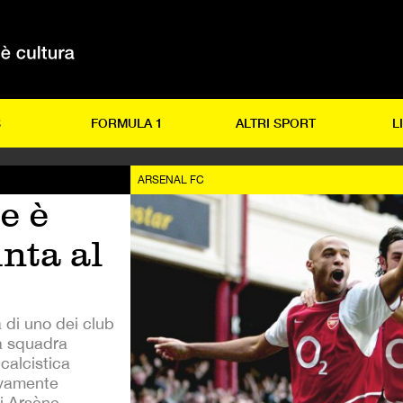
S
FORMULA 1
ALTRI SPORT
L
ARSENAL FC
e è
inta al
 di uno dei club
la squadra
 calcistica
ivamente
di Arsène