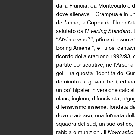
dalla Francia, da Montecarlo o 
dove allenava il Grampus e in un 
dell’anno, la Coppa dell’Impera
salutato dall’
Evening Standard
,
“Arsène who?”, prima del suo ar
Boring Arsenal”, e i tifosi canta
ricordo della stagione 1992/93,
partite consecutive, né l’Arsena
gol. Era questa l’identità dei Gu
dominata da giovani belli, educat
un po’ hipster in versione calc
class, inglese, difensivista, org
difensivismo insieme, fondata da
dove è adesso, una fermata della
squadra del sud, un sud ostico, 
rabbia e munizioni. Il
Newcastle