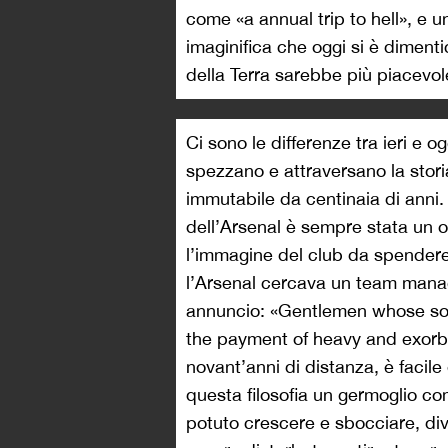
come «a annual trip to hell», e 
imaginifica che oggi si è diment
della Terra sarebbe più piacevol
Ci sono le differenze tra ieri e ogg
spezzano e attraversano la stor
immutabile da centinaia di anni. 
dell’Arsenal è sempre stata un org
l’immagine del club da spendere
l’Arsenal cercava un team manag
annuncio: «Gentlemen whose sole
the payment of heavy and exorbi
novant’anni di distanza, è facil
questa filosofia un germoglio c
potuto crescere e sbocciare, di