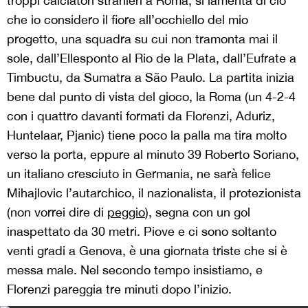
troppi calciatori stranieri a Roma, si lamenta di ciò
che io considero il fiore all’occhiello del mio
progetto, una squadra su cui non tramonta mai il
sole, dall’Ellesponto al Rio de la Plata, dall’Eufrate a
Timbuctu, da Sumatra a São Paulo. La partita inizia
bene dal punto di vista del gioco, la Roma (un 4-2-4
con i quattro davanti formati da Florenzi, Aduriz,
Huntelaar, Pjanic) tiene poco la palla ma tira molto
verso la porta, eppure al minuto 39 Roberto Soriano,
un italiano cresciuto in Germania, ne sarà felice
Mihajlovic l’autarchico, il nazionalista, il protezionista
(non vorrei dire di
peggio
), segna con un gol
inaspettato da 30 metri. Piove e ci sono soltanto
venti gradi a Genova, è una giornata triste che si è
messa male. Nel secondo tempo insistiamo, e
Florenzi pareggia tre minuti dopo l’inizio.