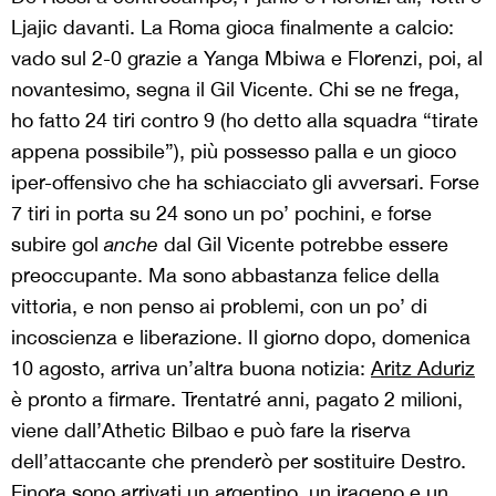
Ljajic davanti. La Roma gioca finalmente a calcio:
vado sul 2-0 grazie a Yanga Mbiwa e Florenzi, poi, al
novantesimo, segna il Gil Vicente. Chi se ne frega,
ho fatto 24 tiri contro 9 (ho detto alla squadra “tirate
appena possibile”), più possesso palla e un gioco
iper-offensivo che ha schiacciato gli avversari. Forse
7 tiri in porta su 24 sono un po’ pochini, e forse
subire gol
anche
dal Gil Vicente potrebbe essere
preoccupante. Ma sono abbastanza felice della
vittoria, e non penso ai problemi, con un po’ di
incoscienza e liberazione. Il giorno dopo, domenica
10 agosto, arriva un’altra buona notizia:
Aritz Aduriz
è pronto a firmare. Trentatré anni, pagato 2 milioni,
viene dall’Athetic Bilbao e può fare la riserva
dell’attaccante che prenderò per sostituire Destro.
Finora sono arrivati un argentino, un iraqeno e un