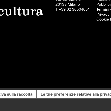
20133 Milano
Pubblici
 cultura
T +39 02 36504651
Termini 
Privacy 
Cookie 
iva sulla raccolta
Le tue preferenze relative alla priva