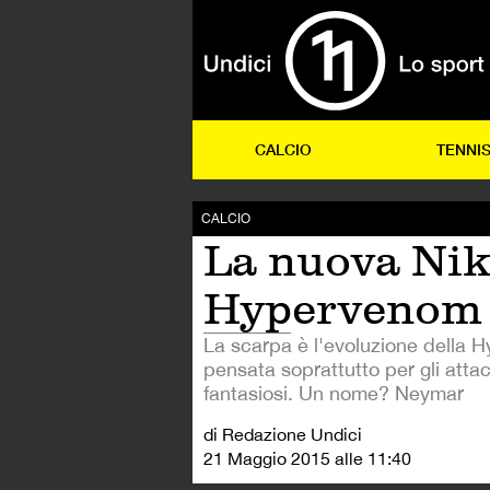
CALCIO
TENNI
CALCIO
La nuova Ni
Hypervenom 
La scarpa è l'evoluzione della 
pensata soprattutto per gli attac
fantasiosi. Un nome? Neymar
di Redazione Undici
21 Maggio 2015 alle 11:40