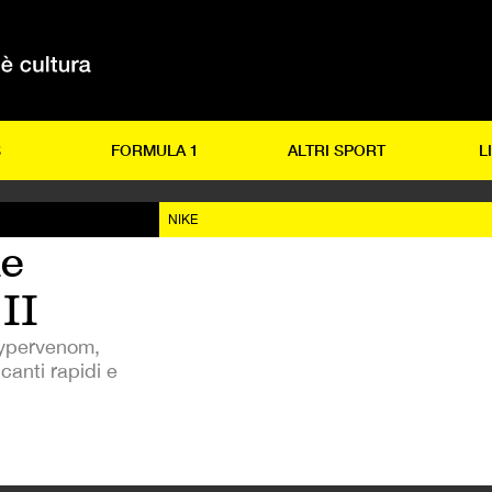
S
FORMULA 1
ALTRI SPORT
L
NIKE
ke
II
Hypervenom,
canti rapidi e