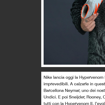
Nike lancia oggi la Hypervenom II,
imprevedibili. A calzarle in ques
Barcellona Neymar, uno dei nostr
Undici. E poi Sneijder, Rooney,
tutti con la Hypervenom II, l’ev