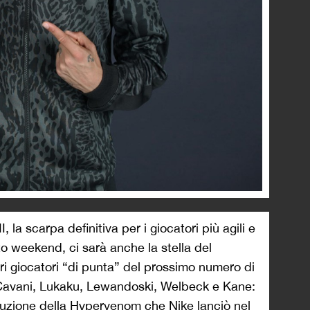
 la scarpa definitiva per i giocatori più agili e
to weekend, ci sarà anche la stella del
i giocatori “di punta” del prossimo numero di
 Cavani, Lukaku, Lewandoski, Welbeck e Kane:
oluzione della Hypervenom che Nike lanciò nel