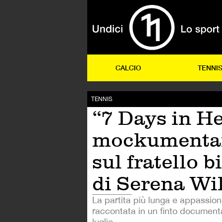
CALCIO
TENNI
TENNIS
“7 Days in Hel
mockumenta
sul fratello 
di Serena Wi
La partita più lunga e appassiona
raccontata in un finto documenta
luglio.