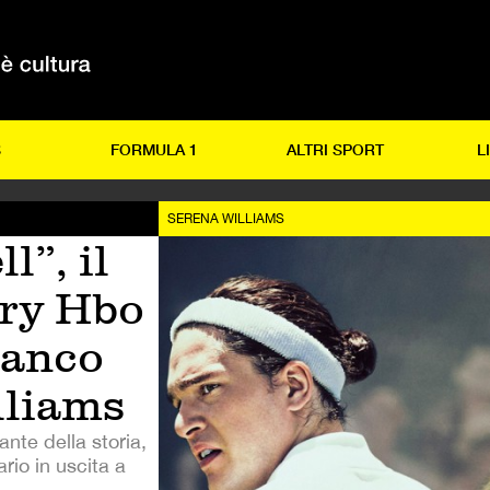
S
FORMULA 1
ALTRI SPORT
L
SERENA WILLIAMS
l”, il
ry Hbo
bianco
lliams
nte della storia,
rio in uscita a