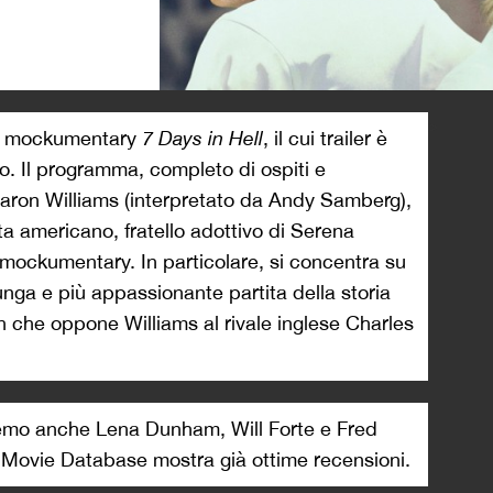
>
 il mockumentary
7 Days in Hell
, il cui trailer è
o. Il programma, completo di ospiti e
 Aaron Williams (interpretato da Andy Samberg),
ta americano, fratello adottivo di Serena
 mockumentary. In particolare, si concentra su
lunga e più appassionante partita della storia
on che oppone Williams al rivale inglese Charles
emo anche Lena Dunham, Will Forte e Fred
t Movie Database mostra già ottime recensioni.