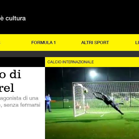
S
FORMULA 1
ALTRI SPORT
L
CALCIO INTERNAZIONALE
o di
rel
tagonista di una
, senza fermarsi