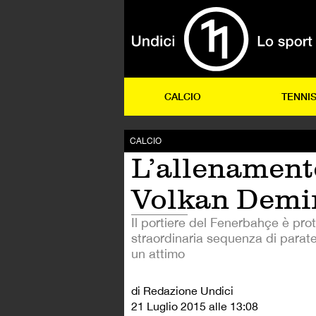
CALCIO
TENNI
CALCIO
L’allenament
Volkan Demi
Il portiere del Fenerbahçe è pro
straordinaria sequenza di parate
un attimo
di Redazione Undici
21 Luglio 2015 alle 13:08