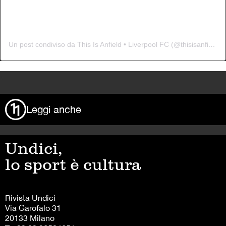
Un post condiviso da This Is Anfield • Liverpool FC (@thisisanfield)
>
Leggi anche
Undici,
lo sport è cultura
Rivista Undici
Via Garofalo 31
20133 Milano