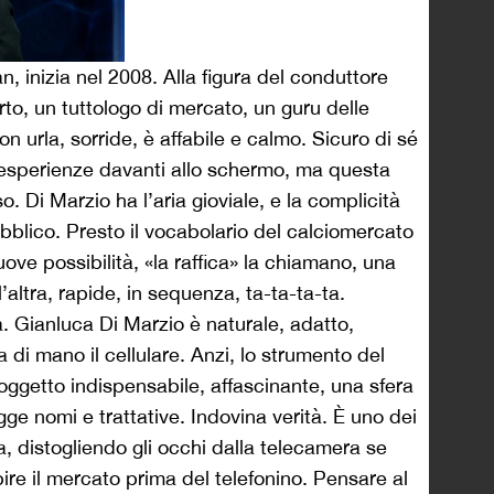
, inizia nel 2008. Alla figura del conduttore
rto, un tuttologo di mercato, un guru delle
on urla, sorride, è affabile e calmo. Sicuro di sé
esperienze davanti allo schermo, ma questa
 Di Marzio ha l’aria gioviale, e la complicità
pubblico. Presto il vocabolario del calciomercato
uove possibilità, «la raffica» la chiamano, una
ll’altra, rapide, in sequenza, ta-ta-ta-ta.
. Gianluca Di Marzio è naturale, adatto,
 di mano il cellulare. Anzi, lo strumento del
 oggetto indispensabile, affascinante, una sfera
legge nomi e trattative. Indovina verità. È uno dei
da, distogliendo gli occhi dalla telecamera se
re il mercato prima del telefonino. Pensare al