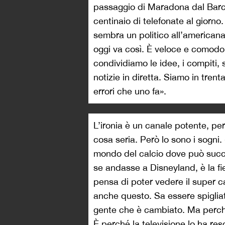
passaggio di Maradona dal Barcel
centinaio di telefonate al giorn
sembra un politico all’america
oggi va così. È veloce e comod
condividiamo le idee, i compiti,
notizie in diretta. Siamo in trent
errori che uno fa».
L’ironia è un canale potente, pe
cosa seria. Però lo sono i sogni.
mondo del calcio dove può succed
se andasse a Disneyland, è la f
pensa di poter vedere il super 
anche questo. Sa essere spigliat
gente che è cambiato. Ma perché
È perché la televisione lo ha res