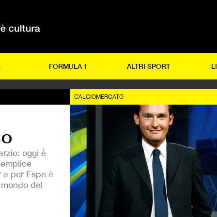
S
FORMULA 1
ALTRI SPORT
L
CALCIOMERCATO
to
rzio: oggi è
semplice
r e per Espn è
el mondo del