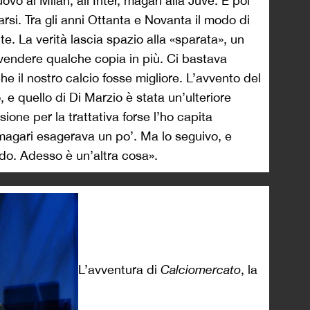
o al Milan, all’Inter, magari alla Juve. E poi
rsi. Tra gli anni Ottanta e Novanta il modo di
. La verità lascia spazio alla «sparata», un
a vendere qualche copia in più. Ci bastava
e il nostro calcio fosse migliore. L’avvento del
 e quello di Di Marzio è stata un’ulteriore
ione per la trattativa forse l’ho capita
magari esagerava un po’. Ma lo seguivo, e
o. Adesso è un’altra cosa».
L’avventura di
Calciomercato
, la