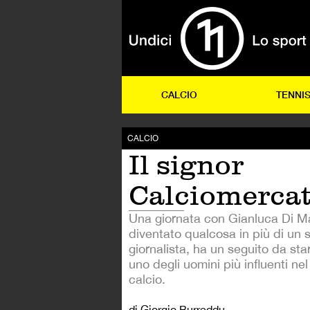
CALCIO
TENNI
CALCIO
Il signor
Calciomerca
Una giornata con Gianluca Di Ma
diventato qualcosa in più di un 
giornalista, ha un seguito da sta
uno degli uomini più influenti n
calcio.
di Giorgio Burreddu