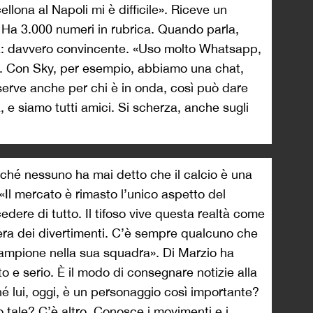
lona al Napoli mi è difficile». Riceve un
o. Ha 3.000 numeri in rubrica. Quando parla,
na: davvero convincente. «Uso molto Whatsapp,
o. Con Sky, per esempio, abbiamo una chat,
 serve anche per chi è in onda, così può dare
a, e siamo tutti amici. Si scherza, anche sugli
rché nessuno ha mai detto che il calcio è una
 «Il mercato è rimasto l’unico aspetto del
ere di tutto. Il tifoso vive questa realtà come
iera dei divertimenti. C’è sempre qualcuno che
campione nella sua squadra». Di Marzio ha
o e serio. È il modo di consegnare notizie alla
 lui, oggi, è un personaggio così importante?
o tale? C’è altro. Conosce i movimenti e i