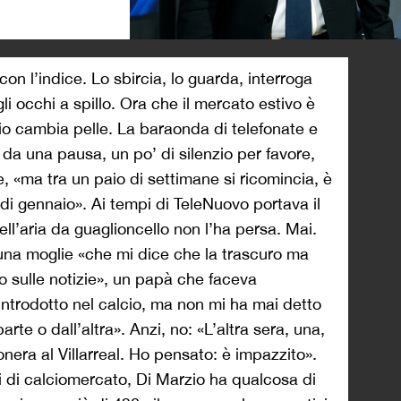
>
con l’indice. Lo sbircia, lo guarda, interroga
 gli occhi a spillo. Ora che il mercato estivo è
zio cambia pelle. La baraonda di telefonate e
a una pausa, un po’ di silenzio per favore,
, «ma tra un paio di settimane si ricomincia, è
e di gennaio». Ai tempi di TeleNuovo portava il
ell’aria da guaglioncello non l’ha persa. Mai.
na moglie «che mi dice che la trascuro ma
o sulle notizie», un papà che faceva
 introdotto nel calcio, ma non mi ha mai detto
te o dall’altra». Anzi, no: «L’altra sera, una,
onera al Villarreal. Ho pensato: è impazzito».
isti di calciomercato, Di Marzio ha qualcosa di